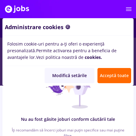
6
Administrare cookies 🍪
Folosim cookie-uri pentru a-ți oferi o experiență
0
locuri de munca
cu salarii farmavet, Part time
in
Timisoara
presonalizată.
Permite activarea pentru a beneficia de
pentru
Entry-Level (< 2 ani)
in
Transport / Distributie
avantajele lor.
Vezi politica noastră de
cookies.
Modifică setările
Acceptă toate
Nu au fost găsite joburi conform căutării tale
Îți recomandăm să încerci joburi mai puțin specifice sau mai puține
filtre.