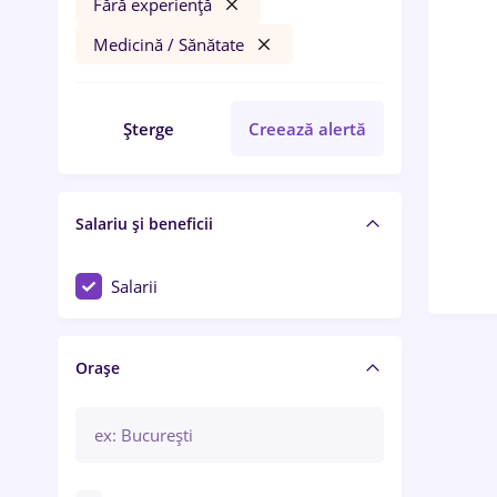
Fără experiență
Medicină / Sănătate
Șterge
Creează alertă
Salariu și beneficii
Salarii
Orașe