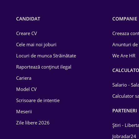
Call-center / BPO
Chimică
CANDIDAT
COMPANIE
Comerț / Retail
Creare CV
Creeaza cont
Construcții
Cele mai noi joburi
Anunturi de
Drept
Locuri de munca Străinătate
We Are HR
Educație / Training
Raportează conținut ilegal
CALCULAT
Cariera
Energetică
Salario - Sa
Model CV
Farma
Calculator sa
Scrisoare de intentie
Imobiliară
PARTENERI
Meserii
IT / Telecom
Zile libere 2026
Știri - Libert
Lemn / PVC
Jobradar24