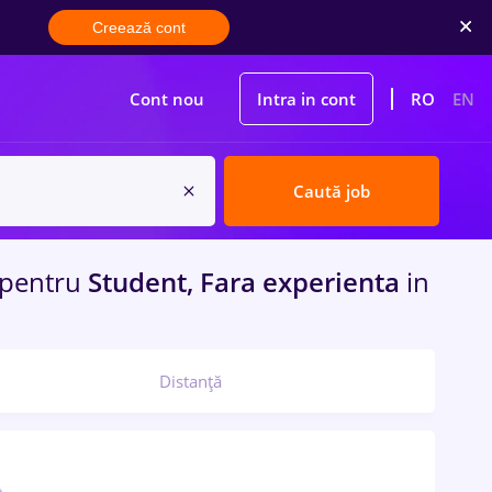
Creează cont
Cont nou
Intra in cont
RO
EN
Caută job
pentru
Student, Fara experienta
in
Distanță