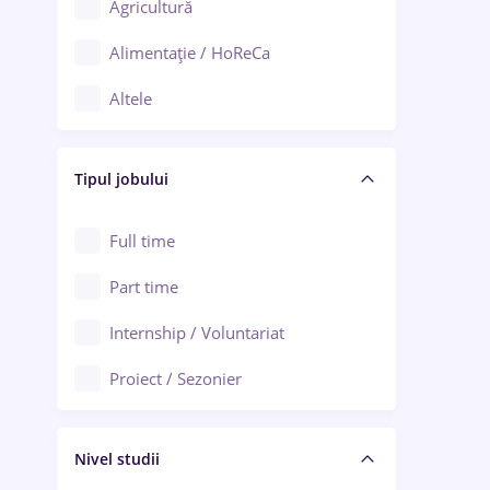
Agricultură
Ploiești
Alimentație / HoReCa
Adjud
Altele
Aiud
Arhitectură / Design interior
Alba Iulia
Tipul jobului
Asigurări
Alexandria
Au pair / Babysitter / Curățenie
Full time
Arad
Audit / Consultanță
Part time
Baia Mare
Auto / Echipamente
Internship / Voluntariat
Bârlad
Automatizări
Proiect / Sezonier
Bistrița (Bistrița-Năsăud)
Bănci
Nivel studii
Cercetare - dezvoltare