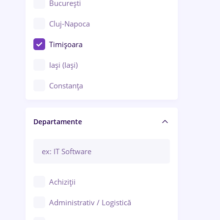
București
Cluj-Napoca
Timișoara
Iași (Iași)
Constanța
Craiova
Departamente
Brașov
Bacău
Brăila
Achiziții
Galați (Galați)
Administrativ / Logistică
Oradea