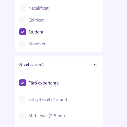
Chimie / Biochimie
Necalificat
Confecții / Design vestimentar
Calificat
Construcții / Instalații
Student
Controlul calității
Absolvent
Crewing / Casino / Entertainment
Nivel carieră
Educație / Training / Arte
Farmacie
Fără experiență
Entry-Level (< 2 ani)
Mid-Level (2-5 ani)