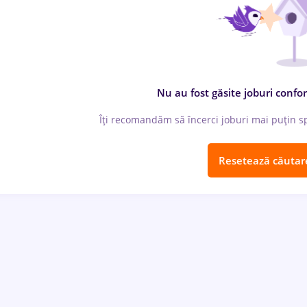
Nu au fost găsite joburi confor
Îți recomandăm să încerci joburi mai puțin spe
Resetează căutar