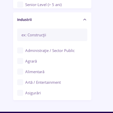
Senior-Level (> 5 ani)
Manager / Executiv
Industrii
Administrație / Sector Public
Agrară
Alimentară
Artă / Entertainment
Asigurări
Bănci / Servicii financiare