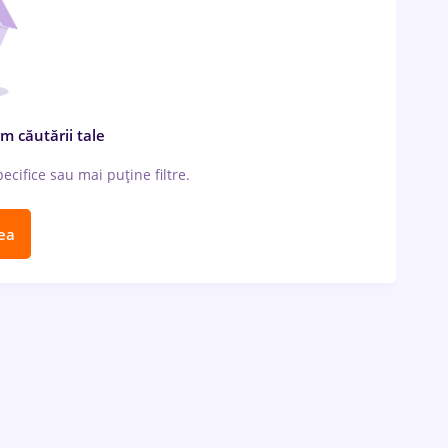
m căutării tale
cifice sau mai puține filtre.
ea