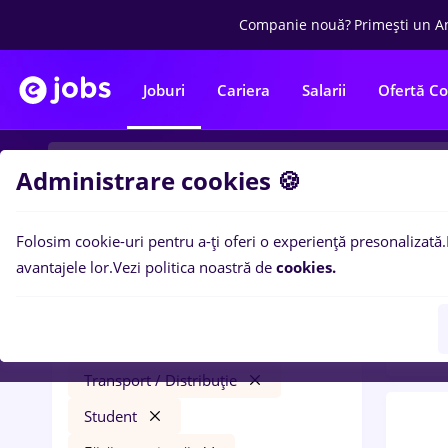
Companie nouă?
Primești un A
Joburi
Cariera
Salarii
Ofertă C
Administrare cookies 🍪
Folosim cookie-uri pentru a-ți oferi o experiență presonalizată.
0
loc
Filtre
avantajele lor.
Vezi politica noastră de
cookies.
Trans
dm
Salarii
Timișoara
Transport / Distribuție
Student