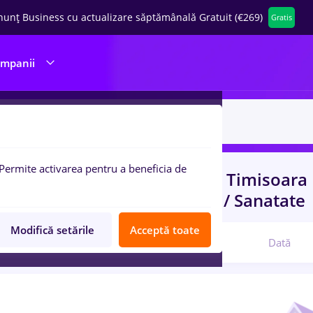
nunț Business cu actualizare săptămânală Gratuit (€269)
Gratis
ompanii
Permite activarea pentru a beneficia de
uri de munca
cu salarii dm
in
Timisoara
port / Distributie, Medicina / Sanatate
Modifică setările
Acceptă toate
Relevanță
Dată