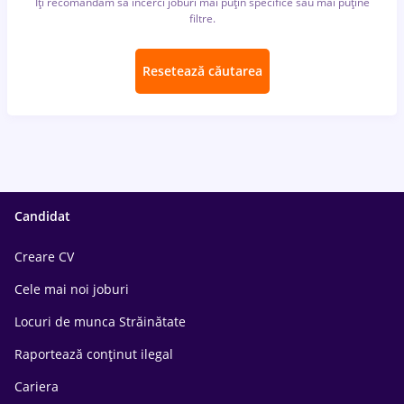
Îți recomandăm să încerci joburi mai puțin specifice sau mai puține
filtre.
Resetează căutarea
Candidat
Creare CV
Cele mai noi joburi
Locuri de munca Străinătate
Raportează conținut ilegal
Cariera