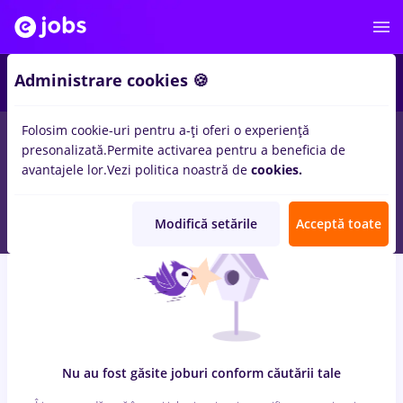
7
Administrare cookies 🍪
Folosim cookie-uri pentru a-ți oferi o experiență
0
locuri de munca
cu salarii consultanta
in
Timisoara
pentru
presonalizată.
Permite activarea pentru a beneficia de
Student, Entry-Level (< 2 ani)
in
Transport / Distributie, IT /
avantajele lor.
Vezi politica noastră de
cookies.
Telecom
Modifică setările
Acceptă toate
Nu au fost găsite joburi conform căutării tale