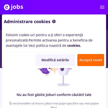
6
Administrare cookies 🍪
Folosim cookie-uri pentru a-ți oferi o experiență
0
locuri de munca
cu salarii psihologie, Full time
in
Timisoara
presonalizată.
Permite activarea pentru a beneficia de
in
Transport / Distributie, IT / Telecom
avantajele lor.
Vezi politica noastră de
cookies.
Modifică setările
Acceptă toate
Nu au fost găsite joburi conform căutării tale
Îți recomandăm să încerci joburi mai puțin specifice sau mai puține
filtre.