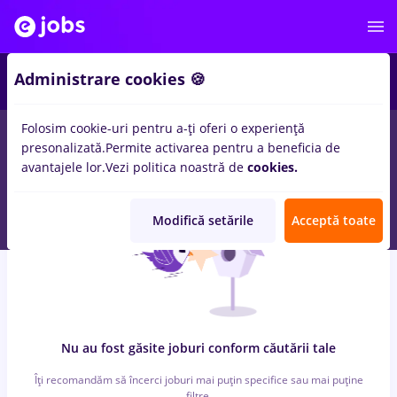
6
Administrare cookies 🍪
Folosim cookie-uri pentru a-ți oferi o experiență
0
locuri de munca
cu salarii vopsitor, Part time
in
Timisoara
presonalizată.
Permite activarea pentru a beneficia de
pentru
Fara experienta
in
Constructii / Instalatii
avantajele lor.
Vezi politica noastră de
cookies.
Modifică setările
Acceptă toate
Nu au fost găsite joburi conform căutării tale
Îți recomandăm să încerci joburi mai puțin specifice sau mai puține
filtre.