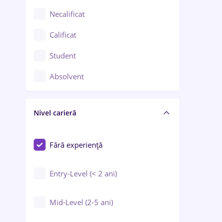
Chimie / Biochimie
Necalificat
Confecții / Design vestimentar
Calificat
Construcții / Instalații
Student
Controlul calității
Absolvent
Crewing / Casino / Entertainment
Nivel carieră
Educație / Training / Arte
Farmacie
Fără experiență
Entry-Level (< 2 ani)
Mid-Level (2-5 ani)