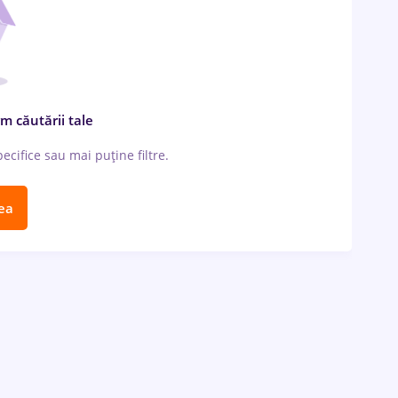
m căutării tale
cifice sau mai puține filtre.
ea