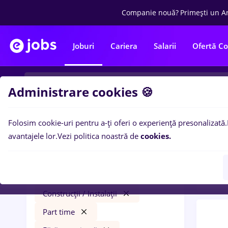
Companie nouă?
Primești un A
Joburi
Cariera
Salarii
Ofertă C
Administrare cookies 🍪
Folosim cookie-uri pentru a-ți oferi o experiență presonalizată.
0
loc
Filtre
avantajele lor.
Vezi politica noastră de
cookies.
in
Con
b c r
Salarii
Timișoara
Construcții / Instalații
Part time