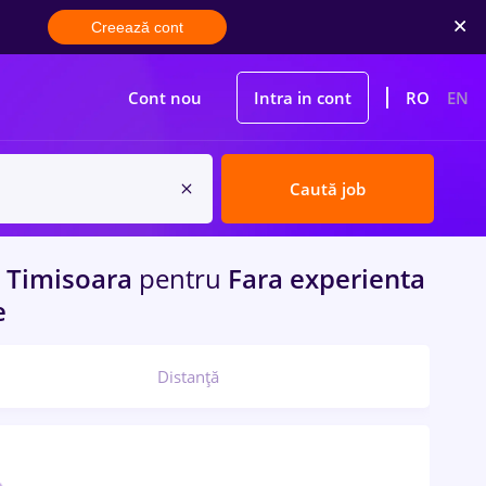
Creează cont
Cont nou
Intra in cont
RO
EN
Caută job
Timisoara
pentru
Fara experienta
e
Distanță