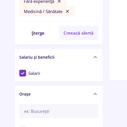
Fără experiență
Medicină / Sănătate
Șterge
Creează alertă
Salariu și beneficii
Salarii
Orașe