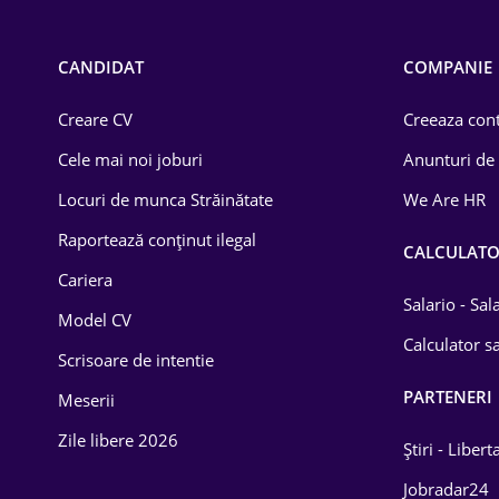
Call-center / BPO
Chimică
CANDIDAT
COMPANIE
Comerț / Retail
Creare CV
Creeaza cont
Construcții
Cele mai noi joburi
Anunturi de
Drept
Locuri de munca Străinătate
We Are HR
Educație / Training
Raportează conținut ilegal
CALCULAT
Cariera
Energetică
Salario - Sa
Model CV
Farma
Calculator sa
Scrisoare de intentie
Imobiliară
PARTENERI
Meserii
IT / Telecom
Zile libere 2026
Știri - Libert
Lemn / PVC
Jobradar24