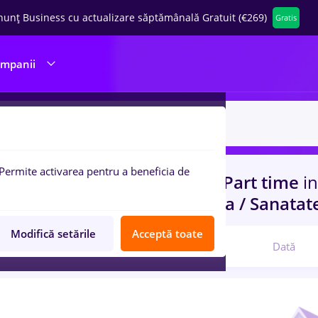
nunț Business cu actualizare săptămânală Gratuit (€269)
Gratis
ompanii
Permite activarea pentru a beneficia de
uri de munca
cu salarii b c r, Part time
in
structii / Instalatii, Medicina / Sanatat
Modifică setările
Acceptă toate
Relevanță
Dată