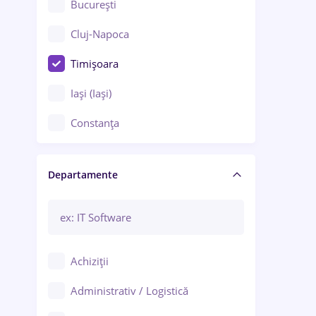
București
Cluj-Napoca
Timișoara
Iași (Iași)
Constanța
Craiova
Departamente
Brașov
Bacău
Brăila
Achiziții
Galați (Galați)
Administrativ / Logistică
Oradea