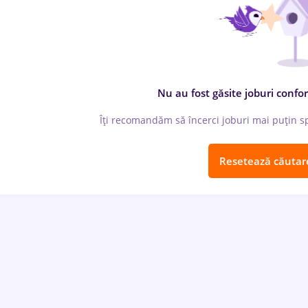
Nu au fost găsite joburi confor
Îți recomandăm să încerci joburi mai puțin spe
Resetează căutar