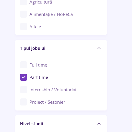
Agricultură
Ploiești
Alimentație / HoReCa
Adjud
Altele
Aiud
Arhitectură / Design interior
Alba Iulia
Tipul jobului
Asigurări
Alexandria
Au pair / Babysitter / Curățenie
Full time
Arad
Audit / Consultanță
Part time
Baia Mare
Auto / Echipamente
Internship / Voluntariat
Bârlad
Automatizări
Proiect / Sezonier
Bistrița (Bistrița-Năsăud)
Bănci
Nivel studii
Cercetare - dezvoltare