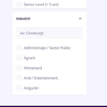
Senior-Level (> 5 ani)
Manager / Executiv
Industrii
Administrație / Sector Public
Agrară
Alimentară
Artă / Entertainment
Asigurări
Bănci / Servicii financiare