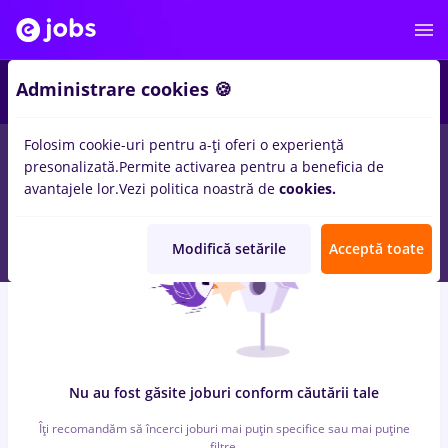
7
Administrare cookies 🍪
Folosim cookie-uri pentru a-ți oferi o experiență
0
locuri de munca
cu salarii economist, Part time
in
Timisoara
presonalizată.
Permite activarea pentru a beneficia de
pentru
Fara experienta
in
Constructii / Instalatii, IT / Telecom
avantajele lor.
Vezi politica noastră de
cookies.
Modifică setările
Acceptă toate
Nu au fost găsite joburi conform căutării tale
Îți recomandăm să încerci joburi mai puțin specifice sau mai puține
filtre.