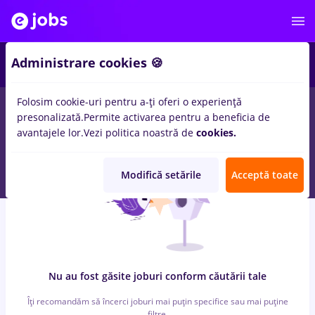
6
Administrare cookies 🍪
Folosim cookie-uri pentru a-ți oferi o experiență
0
locuri de munca
cu salarii vopsitor, Part time
in
Timisoara
presonalizată.
Permite activarea pentru a beneficia de
pentru
Student
in
Constructii / Instalatii
avantajele lor.
Vezi politica noastră de
cookies.
Modifică setările
Acceptă toate
Nu au fost găsite joburi conform căutării tale
Îți recomandăm să încerci joburi mai puțin specifice sau mai puține
filtre.