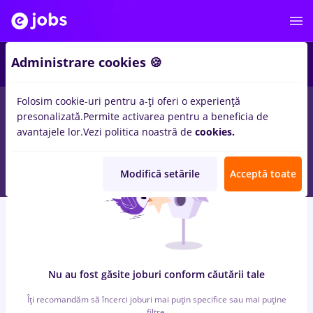
7
Administrare cookies 🍪
Folosim cookie-uri pentru a-ți oferi o experiență
0
locuri de munca
cu salarii dm, Part time
in
Timisoara
pentru
presonalizată.
Permite activarea pentru a beneficia de
Student
in
Constructii / Instalatii, Medicina / Sanatate
avantajele lor.
Vezi politica noastră de
cookies.
Modifică setările
Acceptă toate
Nu au fost găsite joburi conform căutării tale
Îți recomandăm să încerci joburi mai puțin specifice sau mai puține
filtre.