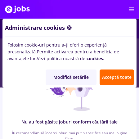
7
Administrare cookies 🍪
Folosim cookie-uri pentru a-ți oferi o experiență
0
locuri de munca
cu salarii dm, Part time
in
Timisoara
pentru
presonalizată.
Permite activarea pentru a beneficia de
Student
in
Constructii / Instalatii, IT / Telecom
avantajele lor.
Vezi politica noastră de
cookies.
Modifică setările
Acceptă toate
Nu au fost găsite joburi conform căutării tale
Îți recomandăm să încerci joburi mai puțin specifice sau mai puține
filtre.