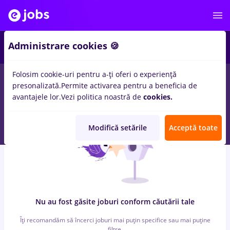
7
Administrare cookies 🍪
Folosim cookie-uri pentru a-ți oferi o experiență
0
locuri de munca
cu salarii dm, Part time
in
Timisoara
pentru
presonalizată.
Permite activarea pentru a beneficia de
Student, Entry-Level (< 2 ani)
in
Constructii / Instalatii
avantajele lor.
Vezi politica noastră de
cookies.
Modifică setările
Acceptă toate
Nu au fost găsite joburi conform căutării tale
Îți recomandăm să încerci joburi mai puțin specifice sau mai puține
filtre.