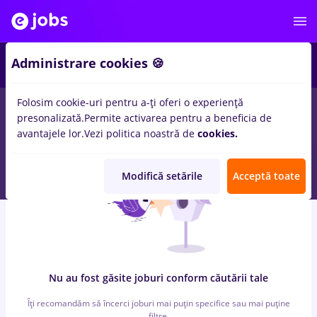
6
Administrare cookies 🍪
Folosim cookie-uri pentru a-ți oferi o experiență
0
locuri de munca
cu salarii vopsitor, Part time
in
Timisoara
in
presonalizată.
Permite activarea pentru a beneficia de
Constructii / Instalatii, Medicina / Sanatate
avantajele lor.
Vezi politica noastră de
cookies.
Modifică setările
Acceptă toate
Nu au fost găsite joburi conform căutării tale
Îți recomandăm să încerci joburi mai puțin specifice sau mai puține
filtre.