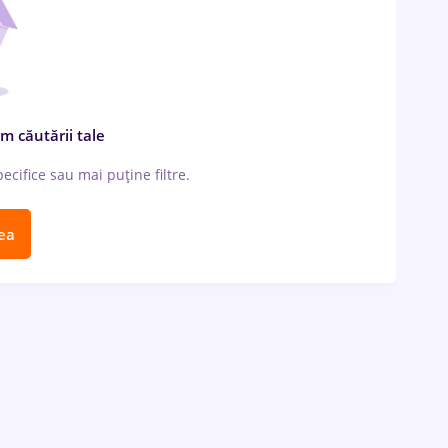
m căutării tale
cifice sau mai puține filtre.
ea