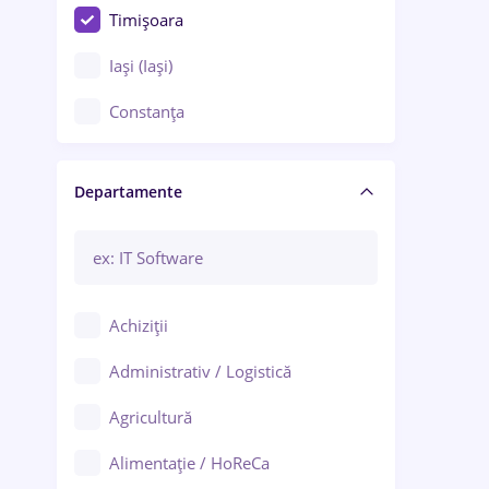
Timișoara
Iași (Iași)
Constanța
Craiova
Departamente
Brașov
Bacău
Brăila
Achiziții
Galați (Galați)
Administrativ / Logistică
Oradea
Agricultură
Ploiești
Alimentație / HoReCa
Adjud