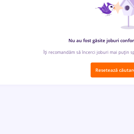
Nu au fost găsite joburi confor
Îți recomandăm să încerci joburi mai puțin spe
Resetează căutar