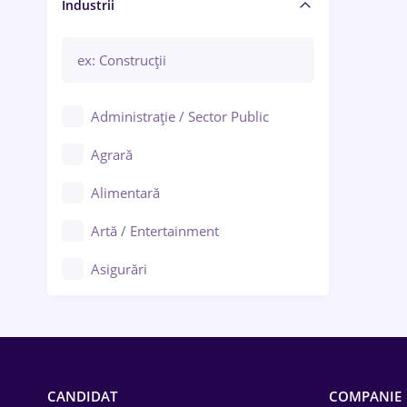
Manager / Executiv
Industrii
Administrație / Sector Public
Agrară
Alimentară
Artă / Entertainment
Asigurări
Bănci / Servicii financiare
Call-center / BPO
Chimică
CANDIDAT
COMPANIE