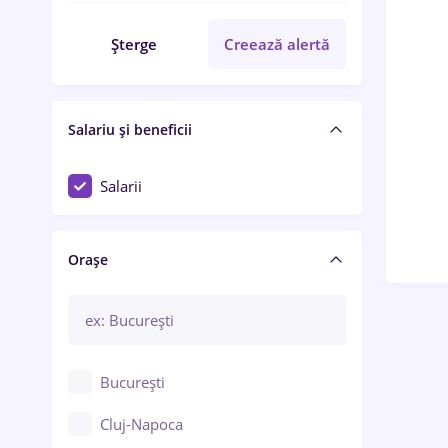
Șterge
Creează alertă
Salariu și beneficii
Salarii
Orașe
București
Cluj-Napoca