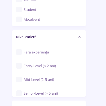
Construcții / Instalații
Student
Controlul calității
Absolvent
Crewing / Casino / Entertainment
Nivel carieră
Educație / Training / Arte
Farmacie
Fără experiență
Entry-Level (< 2 ani)
Mid-Level (2-5 ani)
Senior-Level (> 5 ani)