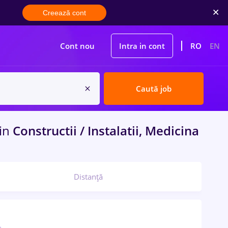
Creează cont
Cont nou
Intra in cont
RO
EN
Caută job
in
Constructii / Instalatii, Medicina
Distanță