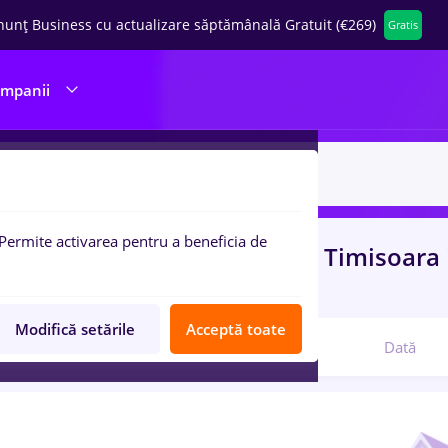
nunț Business cu actualizare săptămânală Gratuit (€269)
Gratis
ompanii
Permite activarea pentru a beneficia de
uri de munca
cu salarii dm
in
Timisoara
atate
Modifică setările
Acceptă toate
Relevanță
Dată