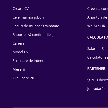
Comerț / Retail
Creare CV
Creeaza cont
Construcții
Cele mai noi joburi
Anunturi de
Drept
Locuri de munca Străinătate
We Are HR
Educație / Training
Raportează conținut ilegal
CALCULAT
Cariera
Energetică
Salario - Sa
Model CV
Farma
Calculator sa
Scrisoare de intentie
Imobiliară
PARTENERI
Meserii
IT / Telecom
Zile libere 2026
Știri - Libert
Lemn / PVC
Jobradar24
Mașini / Auto
Media / Internet