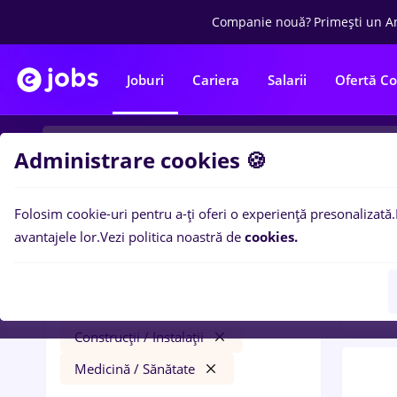
Companie nouă?
Primești un A
Joburi
Cariera
Salarii
Ofertă C
Administrare cookies 🍪
Folosim cookie-uri pentru a-ți oferi o experiență presonalizată.
0
loc
Filtre
avantajele lor.
Vezi politica noastră de
cookies.
/ San
dm
Salarii
Timișoara
Construcții / Instalații
Medicină / Sănătate