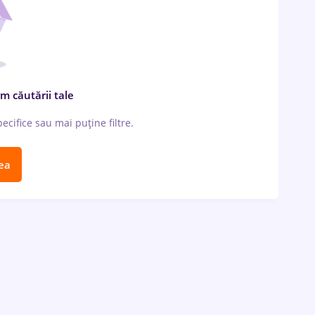
m căutării tale
cifice sau mai puține filtre.
ea