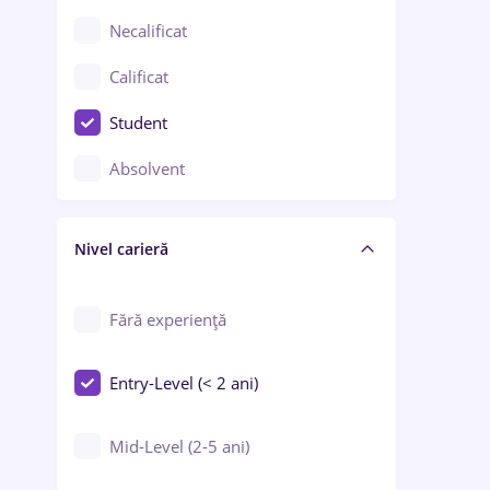
Chimie / Biochimie
Necalificat
Confecții / Design vestimentar
Calificat
Construcții / Instalații
Student
Controlul calității
Absolvent
Crewing / Casino / Entertainment
Nivel carieră
Educație / Training / Arte
Farmacie
Fără experiență
Entry-Level (< 2 ani)
Mid-Level (2-5 ani)