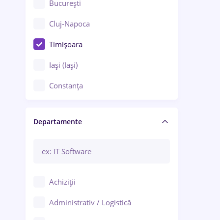
București
Cluj-Napoca
Timișoara
Iași (Iași)
Constanța
Craiova
Departamente
Brașov
Bacău
Brăila
Achiziții
Galați (Galați)
Administrativ / Logistică
Oradea