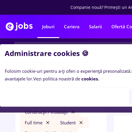
Companie nouă?
Primești un A
Joburi
Cariera
Salarii
Ofertă C
Administrare cookies 🍪
Folosim cookie-uri pentru a-ți oferi o experiență presonalizată.
0
loc
Filtre
avantajele lor.
Vezi politica noastră de
cookies.
Level
kuka
Salarii
Timișoara
Construcții / Instalații
Full time
Student