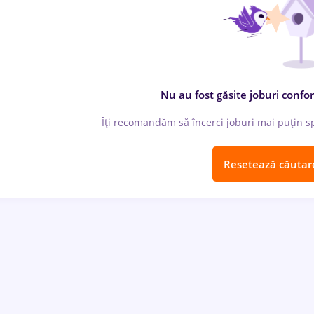
Nu au fost găsite joburi confor
Îți recomandăm să încerci joburi mai puțin spe
Resetează căutar