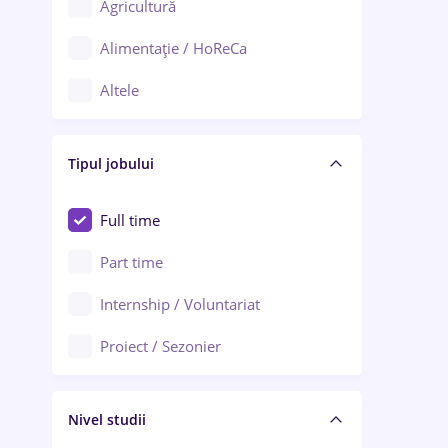
Agricultură
Ploiești
Alimentație / HoReCa
Adjud
Altele
Aiud
Arhitectură / Design interior
Alba Iulia
Tipul jobului
Asigurări
Alexandria
Au pair / Babysitter / Curățenie
Full time
Arad
Audit / Consultanță
Part time
Baia Mare
Auto / Echipamente
Internship / Voluntariat
Bârlad
Automatizări
Proiect / Sezonier
Bistrița (Bistrița-Năsăud)
Bănci
Nivel studii
Cercetare - dezvoltare