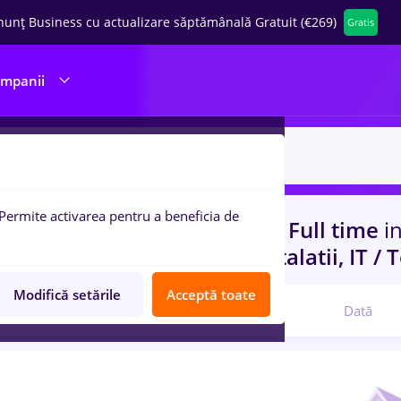
nunț Business cu actualizare săptămânală Gratuit (€269)
Gratis
ompanii
Permite activarea pentru a beneficia de
uri de munca
cu salarii kuka, Full time
i
 (< 2 ani)
in
Constructii / Instalatii, IT /
Modifică setările
Acceptă toate
Relevanță
Dată