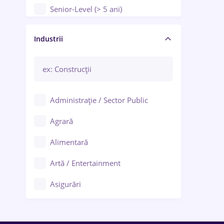
Senior-Level (> 5 ani)
Manager / Executiv
Industrii
Administrație / Sector Public
Agrară
Alimentară
Artă / Entertainment
Asigurări
Bănci / Servicii financiare