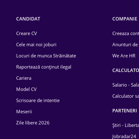
Call-center / BPO
Chimică
CANDIDAT
COMPANIE
Comerț / Retail
Creare CV
Creeaza cont
Construcții
Cele mai noi joburi
Anunturi de
Drept
Locuri de munca Străinătate
We Are HR
Educație / Training
Raportează conținut ilegal
CALCULAT
Cariera
Energetică
Salario - Sa
Model CV
Farma
Calculator sa
Scrisoare de intentie
Imobiliară
PARTENERI
Meserii
IT / Telecom
Zile libere 2026
Știri - Libert
Lemn / PVC
Jobradar24