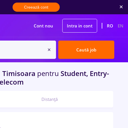
Creează cont
Cont nou
Intra in cont
RO
EN
Caută job
n
Timisoara
pentru
Student, Entry-
 Telecom
Distanță