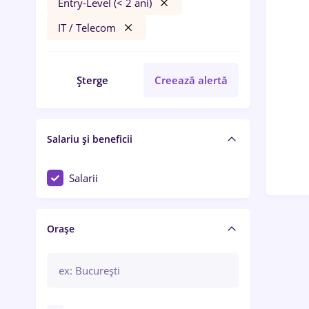
Entry-Level (< 2 ani)
IT / Telecom
Șterge
Creează alertă
Salariu și beneficii
Salarii
Orașe