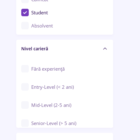
Construcții / Instalații
Student
Controlul calității
Absolvent
Crewing / Casino / Entertainment
Nivel carieră
Educație / Training / Arte
Farmacie
Fără experiență
Entry-Level (< 2 ani)
Mid-Level (2-5 ani)
Senior-Level (> 5 ani)