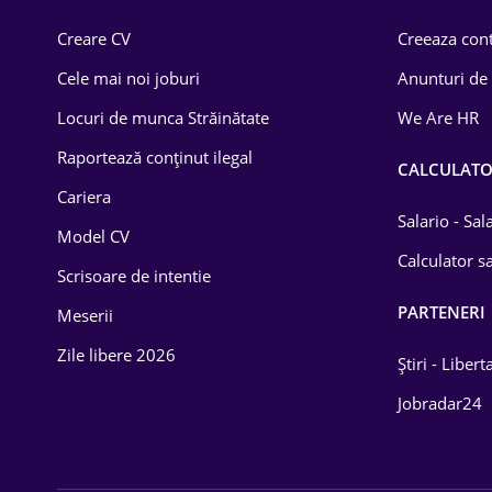
Comerț / Retail
Creare CV
Creeaza cont
Construcții
Cele mai noi joburi
Anunturi de
Drept
Locuri de munca Străinătate
We Are HR
Educație / Training
Raportează conținut ilegal
CALCULAT
Cariera
Energetică
Salario - Sa
Model CV
Farma
Calculator sa
Scrisoare de intentie
Imobiliară
PARTENERI
Meserii
IT / Telecom
Zile libere 2026
Știri - Libert
Lemn / PVC
Jobradar24
Mașini / Auto
Media / Internet