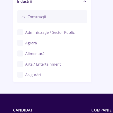
Manager / Executiv
Industrii
Administrație / Sector Public
Agrară
Alimentară
Artă / Entertainment
Asigurări
Bănci / Servicii financiare
Call-center / BPO
Chimică
CANDIDAT
COMPANIE