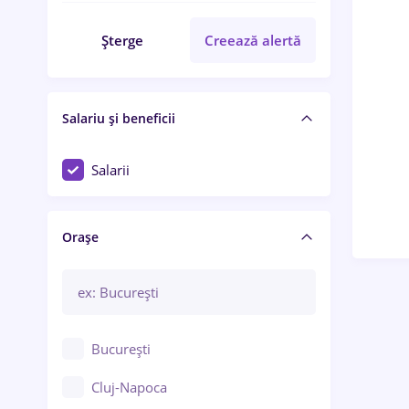
Șterge
Creează alertă
Salariu și beneficii
Salarii
Orașe
București
Cluj-Napoca