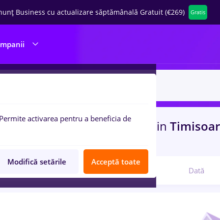
nunț Business cu actualizare săptămânală Gratuit (€269)
Gratis
ompanii
Permite activarea pentru a beneficia de
uri de munca
cu salarii turca
in
Timisoa
ina / Sanatate
Modifică setările
Acceptă toate
Relevanță
Dată