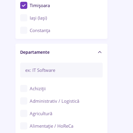
Timișoara
Iași (Iași)
Constanța
Craiova
Departamente
Brașov
Bacău
Brăila
Achiziții
Galați (Galați)
Administrativ / Logistică
Oradea
Agricultură
Ploiești
Alimentație / HoReCa
Adjud