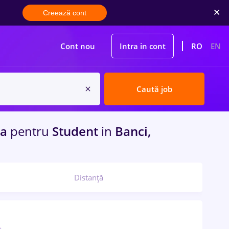
Creează cont
Cont nou
Intra in cont
RO
EN
Caută job
ra
pentru
Student
in
Banci,
Distanță