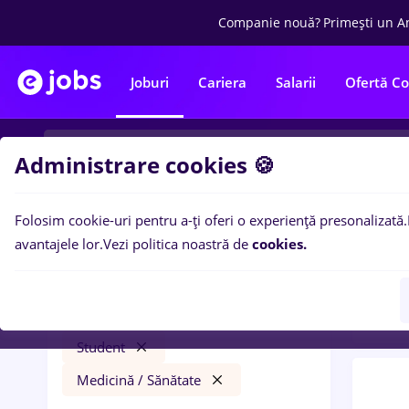
Companie nouă?
Primești un A
Joburi
Cariera
Salarii
Ofertă C
Administrare cookies 🍪
Folosim cookie-uri pentru a-ți oferi o experiență presonalizată.
0
loc
Filtre
avantajele lor.
Vezi politica noastră de
cookies.
Medic
turca
Salarii
Timișoara
Bănci
Student
Medicină / Sănătate