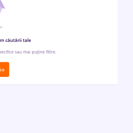
m căutării tale
cifice sau mai puține filtre.
ea