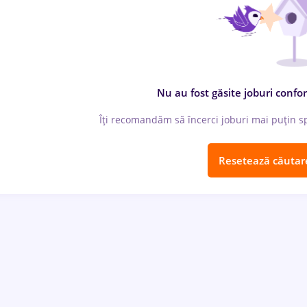
Nu au fost găsite joburi confor
Îți recomandăm să încerci joburi mai puțin spe
Resetează căutar