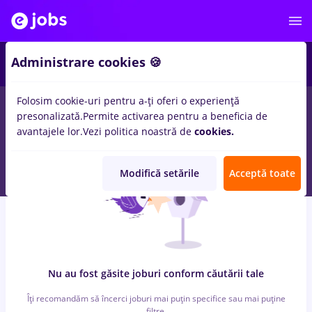
6
Administrare cookies 🍪
Folosim cookie-uri pentru a-ți oferi o experiență
0
locuri de munca
cu salarii farmacist sef
in
Timisoara
pentru
presonalizată.
Permite activarea pentru a beneficia de
Student, Entry-Level (< 2 ani)
in
Banci
avantajele lor.
Vezi politica noastră de
cookies.
Modifică setările
Acceptă toate
Nu au fost găsite joburi conform căutării tale
Îți recomandăm să încerci joburi mai puțin specifice sau mai puține
filtre.