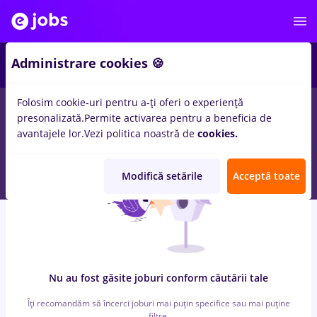
7
Administrare cookies 🍪
Folosim cookie-uri pentru a-ți oferi o experiență
0
locuri de munca
cu salarii zidari, Full time
in
Timisoara
presonalizată.
Permite activarea pentru a beneficia de
pentru
Student
in
Banci, IT / Telecom
avantajele lor.
Vezi politica noastră de
cookies.
Modifică setările
Acceptă toate
Nu au fost găsite joburi conform căutării tale
Îți recomandăm să încerci joburi mai puțin specifice sau mai puține
filtre.