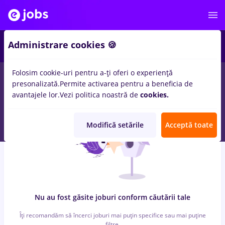
5
Administrare cookies 🍪
Folosim cookie-uri pentru a-ți oferi o experiență
0
locuri de munca
cu salarii Full time
in
Timisoara
pentru
presonalizată.
Permite activarea pentru a beneficia de
Student
in
Banci
avantajele lor.
Vezi politica noastră de
cookies.
Modifică setările
Acceptă toate
Nu au fost găsite joburi conform căutării tale
Îți recomandăm să încerci joburi mai puțin specifice sau mai puține
filtre.