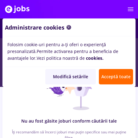
7
Administrare cookies 🍪
Folosim cookie-uri pentru a-ți oferi o experiență
0
locuri de munca
cu salarii director it, Full time
in
Timisoara
presonalizată.
Permite activarea pentru a beneficia de
pentru
Entry-Level (< 2 ani)
in
Banci, IT / Telecom
avantajele lor.
Vezi politica noastră de
cookies.
Modifică setările
Acceptă toate
Nu au fost găsite joburi conform căutării tale
Îți recomandăm să încerci joburi mai puțin specifice sau mai puține
filtre.