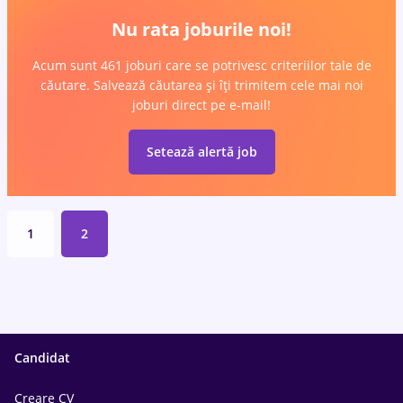
Nu rata joburile noi!
Acum sunt 461 joburi care se potrivesc criteriilor tale de
căutare. Salvează căutarea și îți trimitem cele mai noi
joburi direct pe e-mail!
Setează alertă job
1
2
Candidat
Creare CV