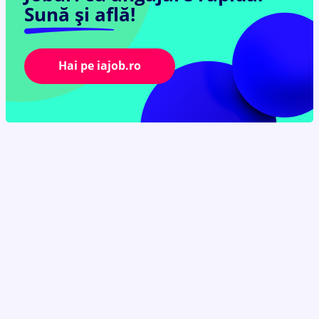
Sună și află!
Hai pe iajob.ro