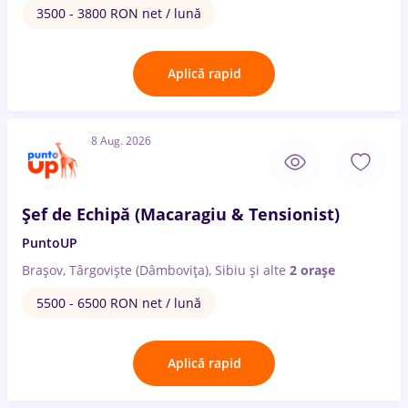
3500 - 3800 RON net / lună
Aplică rapid
8 Aug. 2026
Șef de Echipă (Macaragiu & Tensionist)
PuntoUP
Brașov, Târgoviște (Dâmbovița), Sibiu
și alte
2 orașe
5500 - 6500 RON net / lună
Aplică rapid