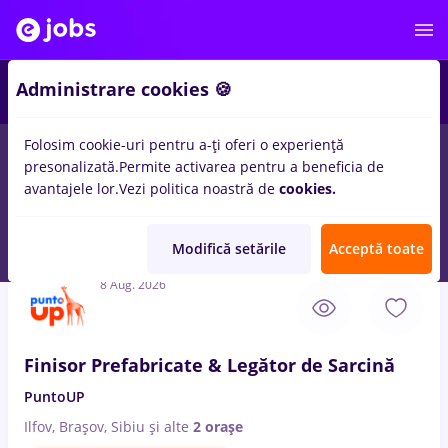
2
Administrare cookies 🍪
Folosim cookie-uri pentru a-ți oferi o experiență
presonalizată.
Permite activarea pentru a beneficia de
Full time
Part time
Fără experiență
Entry-Level 
avantajele lor.
Vezi politica noastră de
cookies.
461
locuri de munca
cu salarii
in
Targoviste (Dambovita)
-
Pagina 2
Modifică setările
Acceptă toate
8 Aug. 2026
Finisor Prefabricate & Legător de Sarcină
PuntoUP
Ilfov, Brașov, Sibiu
și alte
2 orașe