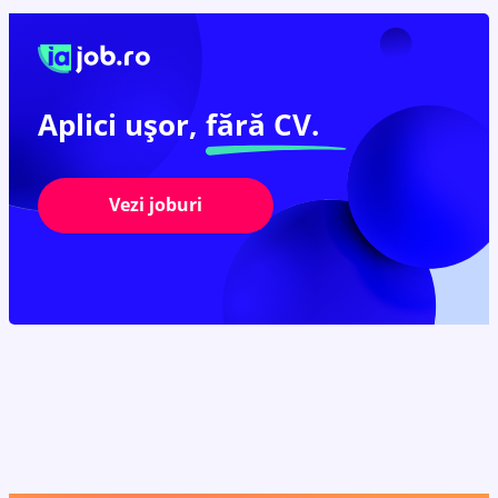
Aplici ușor,
fără CV.
Vezi joburi