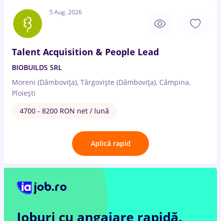
5 Aug. 2026
Talent Acquisition & People Lead
BIOBUILDS SRL
Moreni (Dâmbovița), Târgoviște (Dâmbovița), Câmpina,
Ploiești
4700 - 8200 RON net / lună
Aplică rapid
Joburi cu angajare rapidă.