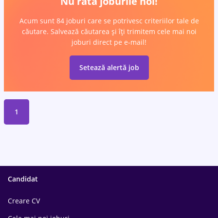
Nu rata joburile noi!
Acum sunt 84 joburi care se potrivesc criteriilor tale de
căutare. Salvează căutarea și îți trimitem cele mai noi
joburi direct pe e-mail!
Setează alertă job
1
Candidat
Creare CV