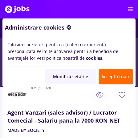
3
Administrare cookies 🍪
Folosim cookie-uri pentru a-ți oferi o experiență
presonalizată.
Permite activarea pentru a beneficia de
Full time
Part time
Fără experiență
Entry-Level 
avantajele lor.
Vezi politica noastră de
cookies.
84
locuri de munca
cu salarii
in
Targoviste (Dambovita)
pentru
Student
Modifică setările
Acceptă toate
6 Aug. 2026
Agent Vanzari (sales advisor) / Lucrator
Comecial - Salariu pana la 7000 RON NET
MADE BY SOCIETY