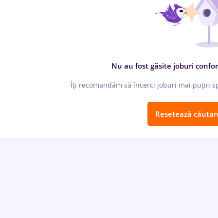
Nu au fost găsite joburi confor
Îți recomandăm să încerci joburi mai puțin spe
Resetează căutar