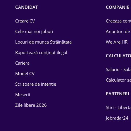
Chimică
CANDIDAT
COMPANIE
Comerț / Retail
Creare CV
Creeaza cont
Construcții
Cele mai noi joburi
Anunturi de
Drept
Locuri de munca Străinătate
We Are HR
Educație / Training
Raportează conținut ilegal
CALCULAT
Cariera
Energetică
Salario - Sa
Model CV
Farma
Calculator sa
Scrisoare de intentie
Imobiliară
PARTENERI
Meserii
IT / Telecom
Zile libere 2026
Știri - Libert
Lemn / PVC
Jobradar24
Mașini / Auto