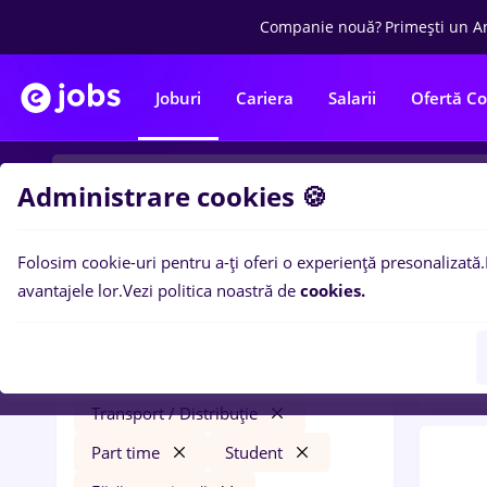
Companie nouă?
Primești un A
Joburi
Cariera
Salarii
Ofertă C
Administrare cookies 🍪
Folosim cookie-uri pentru a-ți oferi o experiență presonalizată.
0
loc
Filtre
avantajele lor.
Vezi politica noastră de
cookies.
expe
vertiv
Salarii
Străinătate
Transport / Distribuție
Part time
Student