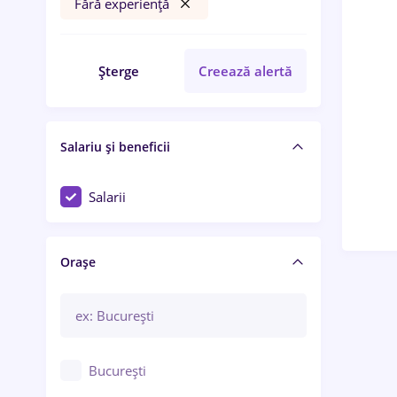
Fără experiență
Șterge
Creează alertă
Salariu și beneficii
Salarii
Orașe
București