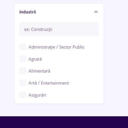
Manager / Executiv
Industrii
Administrație / Sector Public
Agrară
Alimentară
Artă / Entertainment
Asigurări
Bănci / Servicii financiare
Call-center / BPO