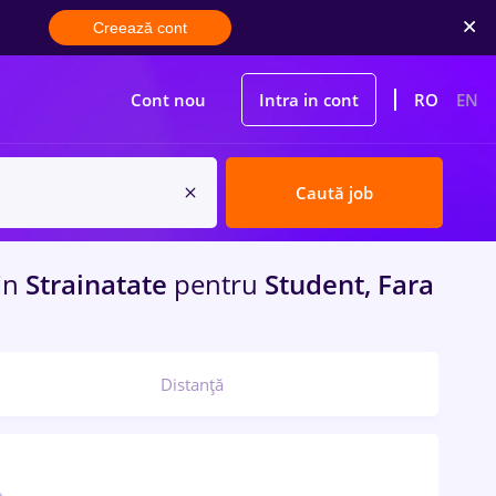
Creează cont
Cont nou
Intra in cont
RO
EN
Caută job
in
Strainatate
pentru
Student, Fara
Distanță