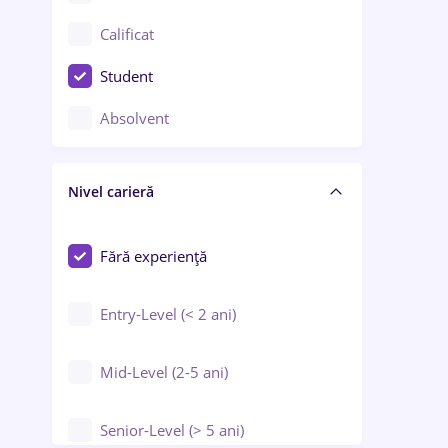
Confecții / Design vestimentar
Calificat
Construcții / Instalații
Student
Controlul calității
Absolvent
Crewing / Casino / Entertainment
Nivel carieră
Educație / Training / Arte
Farmacie
Fără experiență
Entry-Level (< 2 ani)
Mid-Level (2-5 ani)
Senior-Level (> 5 ani)