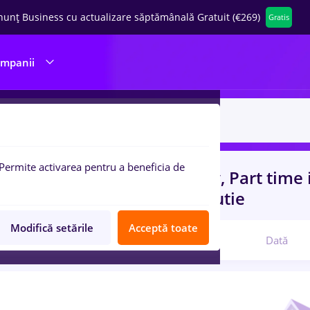
nunț Business cu actualizare săptămânală Gratuit (€269)
Gratis
ompanii
Permite activarea pentru a beneficia de
uri de munca
cu salarii vertiv, Part time
rienta
in
Transport / Distributie
Modifică setările
Acceptă toate
Relevanță
Dată