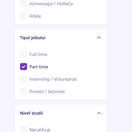
Alimentație / HoReCa
Adjud
Altele
Aiud
Arhitectură / Design interior
Alba Iulia
Tipul jobului
Asigurări
Alexandria
Au pair / Babysitter / Curățenie
Full time
Arad
Audit / Consultanță
Part time
Baia Mare
Auto / Echipamente
Internship / Voluntariat
Bârlad
Automatizări
Proiect / Sezonier
Bistrița (Bistrița-Năsăud)
Bănci
Nivel studii
Cercetare - dezvoltare
Chimie / Biochimie
Necalificat