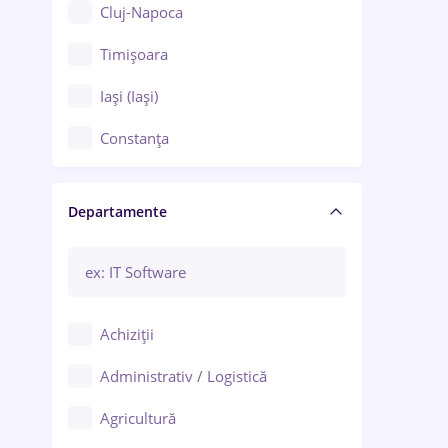
Cluj-Napoca
Timișoara
Iași (Iași)
Constanța
Craiova
Departamente
Brașov
Bacău
Brăila
Achiziții
Galați (Galați)
Administrativ / Logistică
Oradea
Agricultură
Ploiești