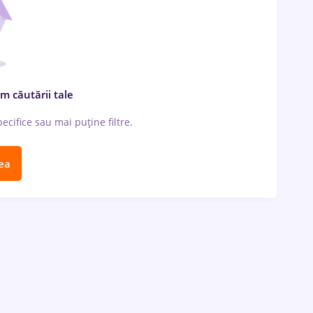
m căutării tale
cifice sau mai puține filtre.
ea