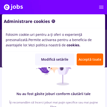
7
Administrare cookies 🍪
Folosim cookie-uri pentru a-ți oferi o experiență
0
locuri de munca
cu salarii vertiv, Part time
in
Strainatate
presonalizată.
Permite activarea pentru a beneficia de
pentru
Student, Entry-Level (< 2 ani)
in
Transport / Distributie
avantajele lor.
Vezi politica noastră de
cookies.
Modifică setările
Acceptă toate
Nu au fost găsite joburi conform căutării tale
Îți recomandăm să încerci joburi mai puțin specifice sau mai puține
filtre.