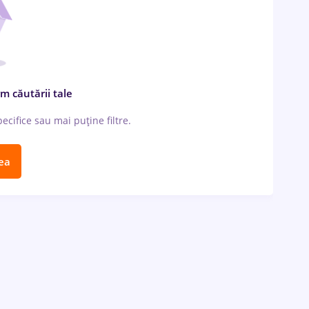
m căutării tale
cifice sau mai puține filtre.
ea