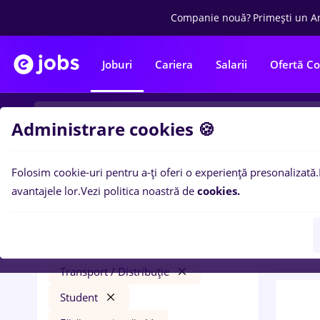
Companie nouă?
Primești un A
Joburi
Cariera
Salarii
Ofertă C
Administrare cookies 🍪
Folosim cookie-uri pentru a-ți oferi o experiență presonalizată.
0
loc
Filtre
avantajele lor.
Vezi politica noastră de
cookies.
expe
backoffice
Salarii
Străinătate
Transport / Distribuție
Student