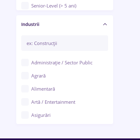
Senior-Level (> 5 ani)
Manager / Executiv
Industrii
Administrație / Sector Public
Agrară
Alimentară
Artă / Entertainment
Asigurări
Bănci / Servicii financiare