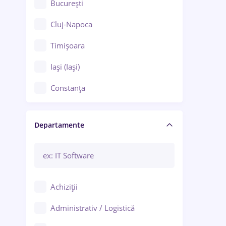
București
Cluj-Napoca
Timișoara
Iași (Iași)
Constanța
Craiova
Departamente
Brașov
Bacău
Brăila
Achiziții
Galați (Galați)
Administrativ / Logistică
Oradea