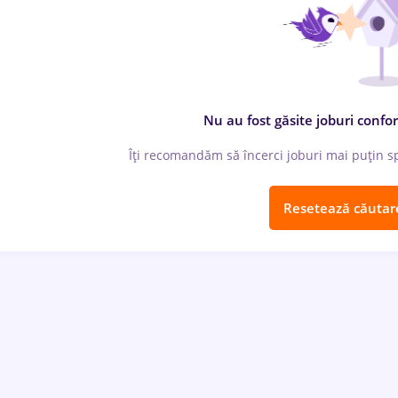
Nu au fost găsite joburi confor
Îți recomandăm să încerci joburi mai puțin spe
Resetează căutar