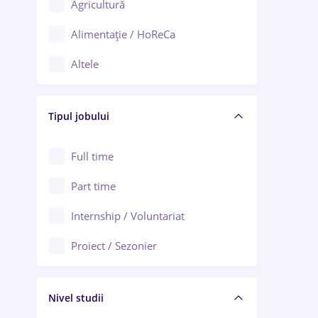
Agricultură
Ploiești
Alimentație / HoReCa
Adjud
Altele
Aiud
Arhitectură / Design interior
Alba Iulia
Tipul jobului
Asigurări
Alexandria
Au pair / Babysitter / Curățenie
Full time
Arad
Audit / Consultanță
Part time
Baia Mare
Auto / Echipamente
Internship / Voluntariat
Bârlad
Automatizări
Proiect / Sezonier
Bistrița (Bistrița-Năsăud)
Bănci
Nivel studii
Cercetare - dezvoltare