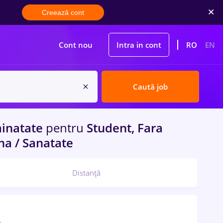
Creează cont
Cont nou
Intra in cont
RO
EN
Caută job
ainatate
pentru
Student, Fara
na / Sanatate
Distanță