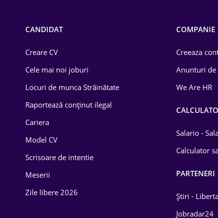
Call-center / BPO
Chimică
CANDIDAT
COMPANIE
Comerț / Retail
Creare CV
Creeaza cont
Construcții
Cele mai noi joburi
Anunturi de
Drept
Locuri de munca Străinătate
We Are HR
Educație / Training
Raportează conținut ilegal
CALCULAT
Cariera
Energetică
Salario - Sa
Model CV
Farma
Calculator sa
Scrisoare de intentie
Imobiliară
PARTENERI
Meserii
IT / Telecom
Zile libere 2026
Știri - Libert
Lemn / PVC
Jobradar24