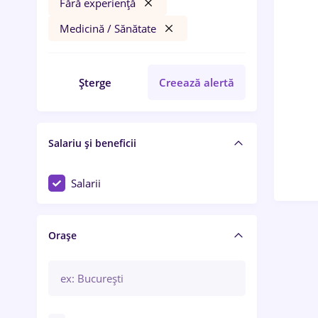
Fără experiență
Medicină / Sănătate
Șterge
Creează alertă
Salariu și beneficii
Salarii
Orașe