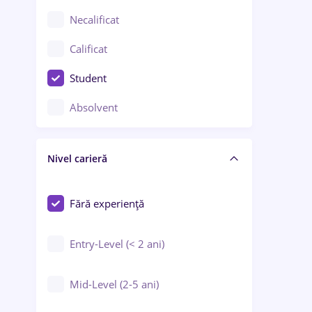
Chimie / Biochimie
Necalificat
Confecții / Design vestimentar
Calificat
Construcții / Instalații
Student
Controlul calității
Absolvent
Crewing / Casino / Entertainment
Nivel carieră
Educație / Training / Arte
Farmacie
Fără experiență
Entry-Level (< 2 ani)
Mid-Level (2-5 ani)