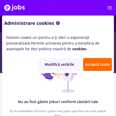
6
Administrare cookies 🍪
Folosim cookie-uri pentru a-ți oferi o experiență
0
locuri de munca
cu salarii marquardt
in
Strainatate
pentru
presonalizată.
Permite activarea pentru a beneficia de
Student, Fara experienta
in
Transport / Distributie
avantajele lor.
Vezi politica noastră de
cookies.
Modifică setările
Acceptă toate
Nu au fost găsite joburi conform căutării tale
Îți recomandăm să încerci joburi mai puțin specifice sau mai puține
filtre.