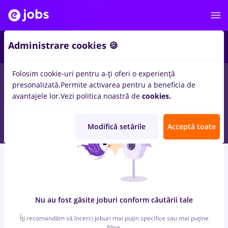
7
Administrare cookies 🍪
Folosim cookie-uri pentru a-ți oferi o experiență
0
locuri de munca
cu salarii ey
in
Strainatate
pentru
Student,
presonalizată.
Permite activarea pentru a beneficia de
Fara experienta
in
Transport / Distributie, IT / Telecom
avantajele lor.
Vezi politica noastră de
cookies.
Modifică setările
Acceptă toate
Nu au fost găsite joburi conform căutării tale
Îți recomandăm să încerci joburi mai puțin specifice sau mai puține
filtre.