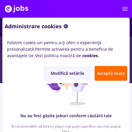
6
Administrare cookies 🍪
Folosim cookie-uri pentru a-ți oferi o experiență
0
locuri de munca
cu salarii supervisor, Full time
in
Strainatate
presonalizată.
Permite activarea pentru a beneficia de
pentru
Fara experienta
in
Transport / Distributie
avantajele lor.
Vezi politica noastră de
cookies.
Modifică setările
Acceptă toate
Nu au fost găsite joburi conform căutării tale
Îți recomandăm să încerci joburi mai puțin specifice sau mai puține
filtre.