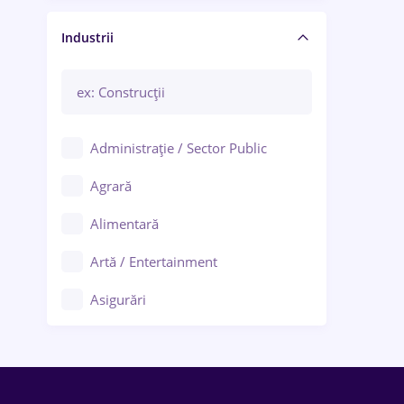
Manager / Executiv
Industrii
Administrație / Sector Public
Agrară
Alimentară
Artă / Entertainment
Asigurări
Bănci / Servicii financiare
Call-center / BPO