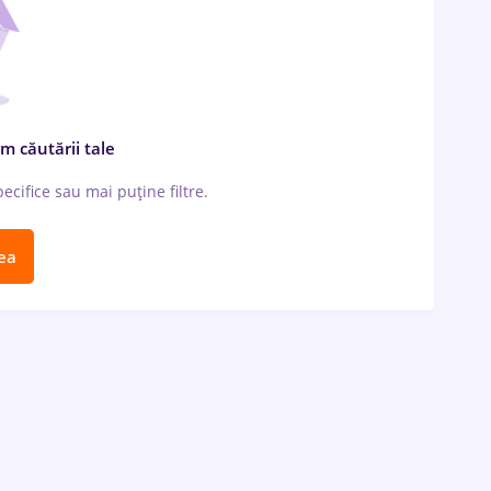
m căutării tale
cifice sau mai puține filtre.
ea