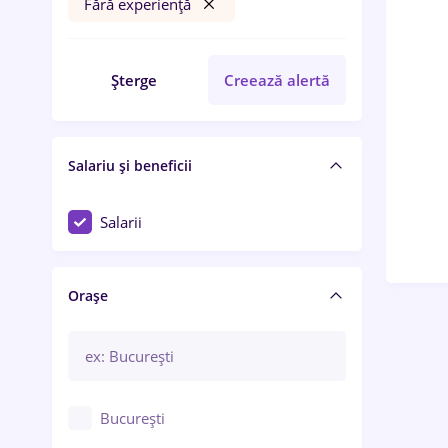
Fără experiență
Șterge
Creează alertă
Salariu și beneficii
Salarii
Orașe
București