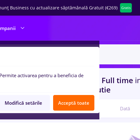
nunț Business cu actualizare săptămânală Gratuit (€269)
Gratis
ompanii
Permite activarea pentru a beneficia de
uri de munca
cu salarii mdpi, Full time
i
rienta
in
Transport / Distributie
Modifică setările
Acceptă toate
Relevanță
Dată