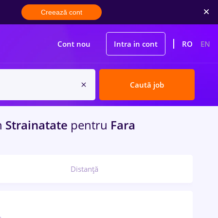
Creează cont
Cont nou
Intra in cont
RO
EN
Caută job
n
Strainatate
pentru
Fara
Distanță