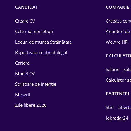
Chimică
CANDIDAT
COMPANIE
Comerț / Retail
Creare CV
Creeaza cont
Construcții
Cele mai noi joburi
Anunturi de
Drept
Locuri de munca Străinătate
We Are HR
Educație / Training
Raportează conținut ilegal
CALCULAT
Cariera
Energetică
Salario - Sa
Model CV
Farma
Calculator sa
Scrisoare de intentie
Imobiliară
PARTENERI
Meserii
IT / Telecom
Zile libere 2026
Știri - Libert
Lemn / PVC
Jobradar24
Mașini / Auto