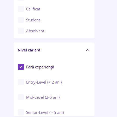
Confecții / Design vestimentar
Calificat
Construcții / Instalații
Student
Controlul calității
Absolvent
Crewing / Casino / Entertainment
Nivel carieră
Educație / Training / Arte
Farmacie
Fără experiență
Entry-Level (< 2 ani)
Mid-Level (2-5 ani)
Senior-Level (> 5 ani)