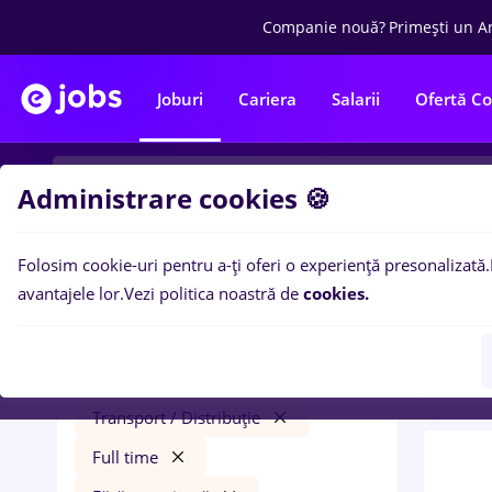
Companie nouă?
Primești un A
Joburi
Cariera
Salarii
Ofertă C
Administrare cookies 🍪
Folosim cookie-uri pentru a-ți oferi o experiență presonalizată.
0
loc
Filtre
avantajele lor.
Vezi politica noastră de
cookies.
expe
mdpi
Salarii
Străinătate
Transport / Distribuție
Full time