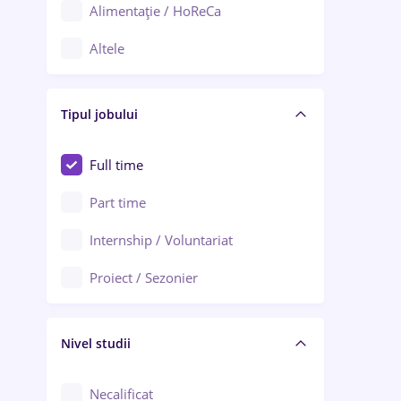
Alimentație / HoReCa
Adjud
Altele
Aiud
Arhitectură / Design interior
Alba Iulia
Tipul jobului
Asigurări
Alexandria
Au pair / Babysitter / Curățenie
Full time
Arad
Audit / Consultanță
Part time
Baia Mare
Auto / Echipamente
Internship / Voluntariat
Bârlad
Automatizări
Proiect / Sezonier
Bistrița (Bistrița-Năsăud)
Bănci
Nivel studii
Cercetare - dezvoltare
Chimie / Biochimie
Necalificat