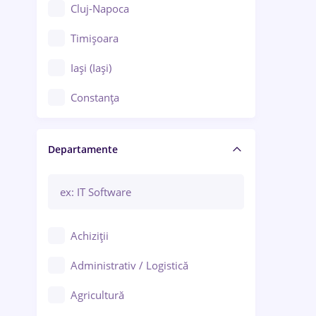
Cluj-Napoca
Timișoara
Iași (Iași)
Constanța
Craiova
Departamente
Brașov
Bacău
Brăila
Achiziții
Galați (Galați)
Administrativ / Logistică
Oradea
Agricultură
Ploiești