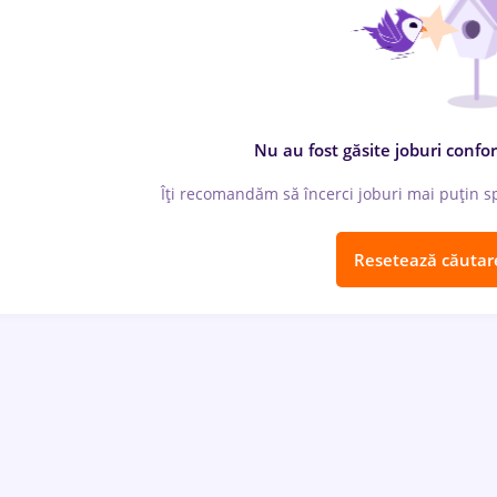
Nu au fost găsite joburi confor
Îți recomandăm să încerci joburi mai puțin spe
Resetează căutar