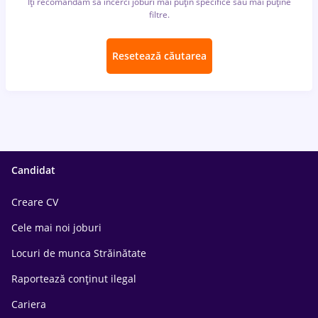
Îți recomandăm să încerci joburi mai puțin specifice sau mai puține
filtre.
Resetează căutarea
Candidat
Creare CV
Cele mai noi joburi
Locuri de munca Străinătate
Raportează conținut ilegal
Cariera