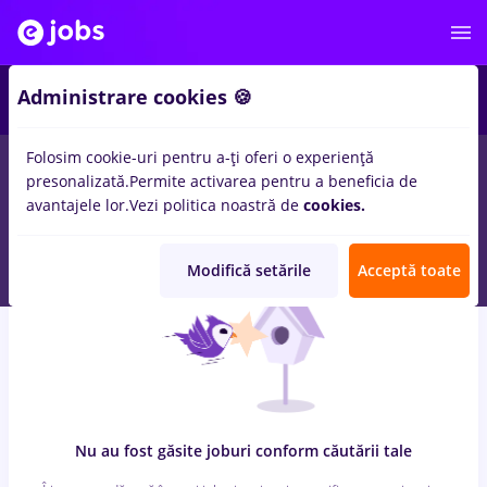
7
Administrare cookies 🍪
Folosim cookie-uri pentru a-ți oferi o experiență
0
locuri de munca
cu salarii zidar zugrav, Full time
in
presonalizată.
Permite activarea pentru a beneficia de
Strainatate
pentru
Fara experienta
in
Transport / Distributie,
avantajele lor.
Vezi politica noastră de
cookies.
IT / Telecom
Modifică setările
Acceptă toate
Nu au fost găsite joburi conform căutării tale