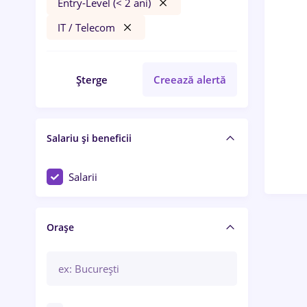
Entry-Level (< 2 ani)
IT / Telecom
Șterge
Creează alertă
Salariu și beneficii
Salarii
Orașe