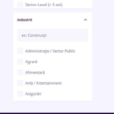
Senior-Level (> 5 ani)
Manager / Executiv
Industrii
Administrație / Sector Public
Agrară
Alimentară
Artă / Entertainment
Asigurări
Bănci / Servicii financiare