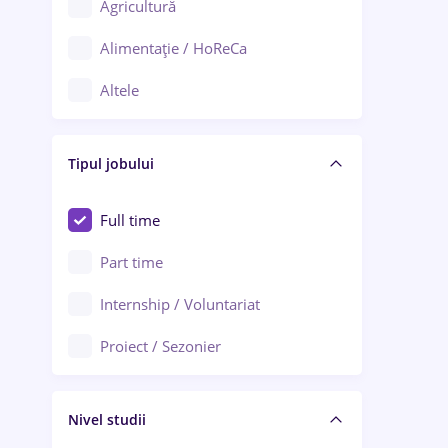
Agricultură
Ploiești
Alimentație / HoReCa
Adjud
Altele
Aiud
Arhitectură / Design interior
Alba Iulia
Tipul jobului
Asigurări
Alexandria
Au pair / Babysitter / Curățenie
Full time
Arad
Audit / Consultanță
Part time
Baia Mare
Auto / Echipamente
Internship / Voluntariat
Bârlad
Automatizări
Proiect / Sezonier
Bistrița (Bistrița-Năsăud)
Bănci
Nivel studii
Cercetare - dezvoltare