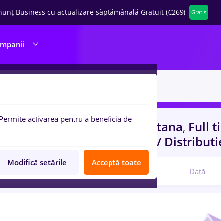
nunț Business cu actualizare săptămânală Gratuit (€269)
Gratis
ompanii
Permite activarea pentru a beneficia de
uri de munca
cu salarii la fantana, Full 
-Level (< 2 ani)
in
Transport / Distributi
Modifică setările
Acceptă toate
Relevanță
Dată