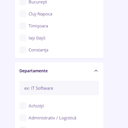
București
Cluj-Napoca
Timișoara
Iași (Iași)
Constanța
Craiova
Departamente
Brașov
Bacău
Brăila
Achiziții
Galați (Galați)
Administrativ / Logistică
Oradea