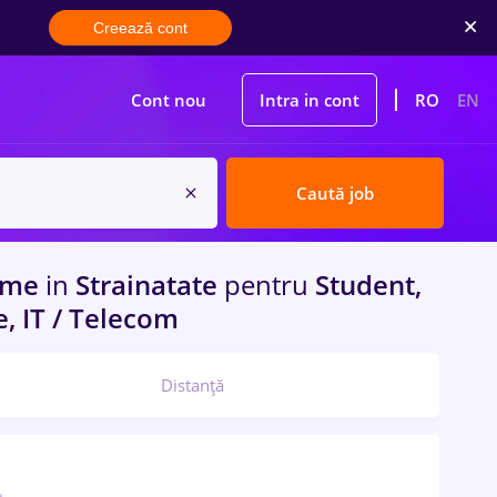
Creează cont
Cont nou
Intra in cont
RO
EN
Caută job
time
in
Strainatate
pentru
Student,
e, IT / Telecom
Distanță