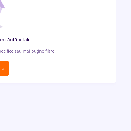
m căutării tale
cifice sau mai puține filtre.
ea