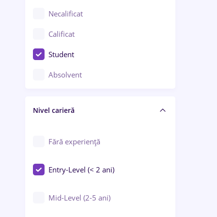
Chimie / Biochimie
Necalificat
Confecții / Design vestimentar
Calificat
Construcții / Instalații
Student
Controlul calității
Absolvent
Crewing / Casino / Entertainment
Nivel carieră
Educație / Training / Arte
Farmacie
Fără experiență
Entry-Level (< 2 ani)
Mid-Level (2-5 ani)