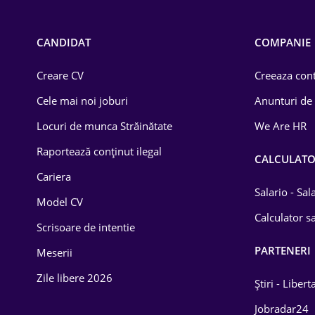
Call-center / BPO
Chimică
CANDIDAT
COMPANIE
Comerț / Retail
Creare CV
Creeaza cont
Construcții
Cele mai noi joburi
Anunturi de
Drept
Locuri de munca Străinătate
We Are HR
Educație / Training
Raportează conținut ilegal
CALCULAT
Cariera
Energetică
Salario - Sa
Model CV
Farma
Calculator sa
Scrisoare de intentie
Imobiliară
PARTENERI
Meserii
IT / Telecom
Zile libere 2026
Știri - Libert
Lemn / PVC
Jobradar24