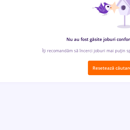
Nu au fost găsite joburi confor
Îți recomandăm să încerci joburi mai puțin spe
Resetează căutar