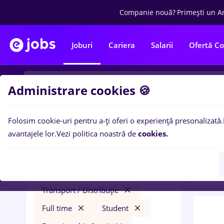
Companie nouă?
Primești un A
Joburi
Cariera
Salarii
Ofertă C
Administrare cookies 🍪
Folosim cookie-uri pentru a-ți oferi o experiență presonalizată.
0
loc
Filtre
avantajele lor.
Vezi politica noastră de
cookies.
Entry
la fantana
Salarii
Străinătate
Transport / Distribuție
Full time
Student