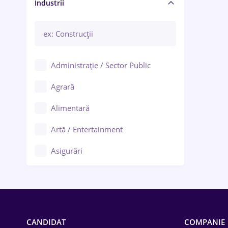
Manager / Executiv
Industrii
Administrație / Sector Public
Agrară
Alimentară
Artă / Entertainment
Asigurări
Bănci / Servicii financiare
Call-center / BPO
Chimică
CANDIDAT
COMPANIE