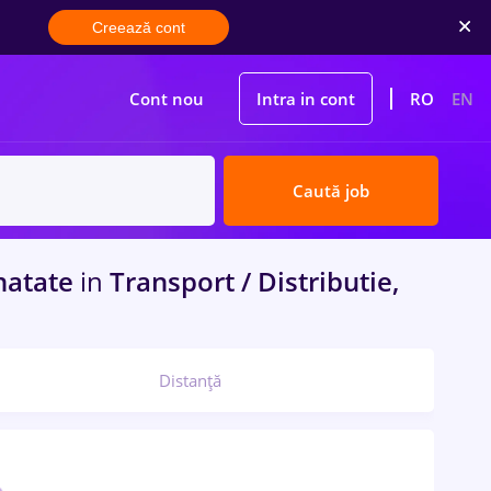
Creează cont
Cont nou
Intra in cont
RO
EN
Caută job
natate
in
Transport / Distributie,
Distanță