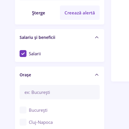
Șterge
Creează alertă
Salariu și beneficii
Salarii
Orașe
București
Cluj-Napoca