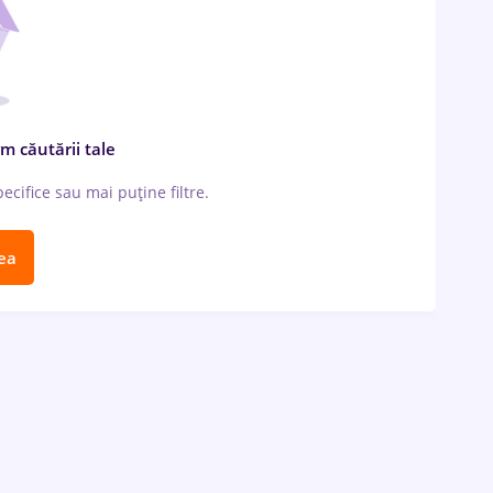
m căutării tale
cifice sau mai puține filtre.
ea