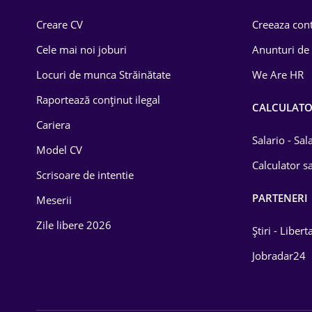
Comerț / Retail
Creare CV
Creeaza cont
Construcții
Cele mai noi joburi
Anunturi de
Drept
Locuri de munca Străinătate
We Are HR
Educație / Training
Raportează conținut ilegal
CALCULAT
Cariera
Energetică
Salario - Sa
Model CV
Farma
Calculator sa
Scrisoare de intentie
Imobiliară
PARTENERI
Meserii
IT / Telecom
Zile libere 2026
Știri - Libert
Lemn / PVC
Jobradar24
Mașini / Auto
Media / Internet