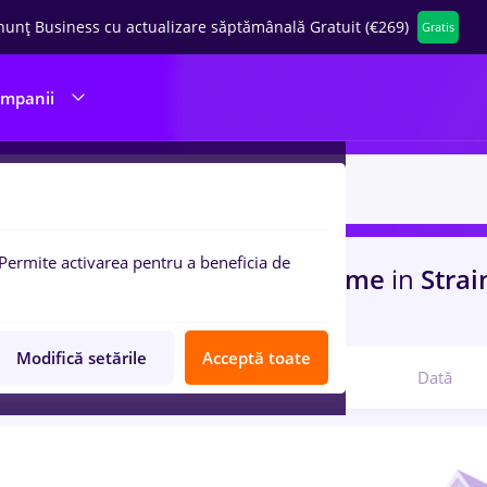
nunț Business cu actualizare săptămânală Gratuit (€269)
Gratis
ompanii
Permite activarea pentru a beneficia de
uri de munca
cu salarii Full time
in
Strai
ina / Sanatate
Modifică setările
Acceptă toate
Relevanță
Dată