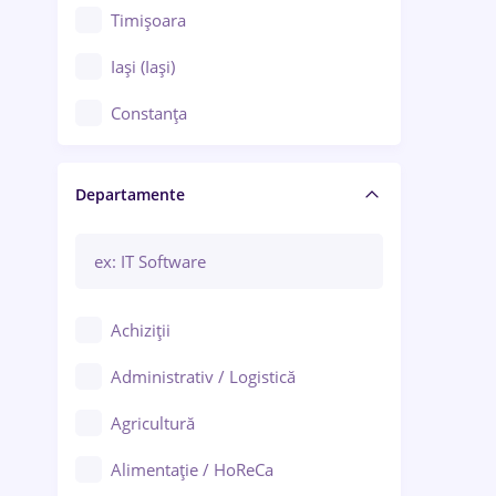
Timișoara
Iași (Iași)
Constanța
Craiova
Departamente
Brașov
Bacău
Brăila
Achiziții
Galați (Galați)
Administrativ / Logistică
Oradea
Agricultură
Ploiești
Alimentație / HoReCa
Adjud