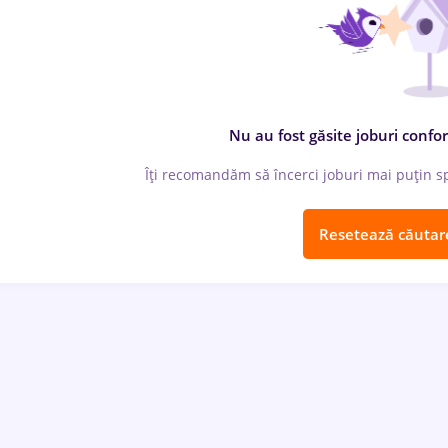
Nu au fost găsite joburi confor
Îți recomandăm să încerci joburi mai puțin spe
Resetează căutar