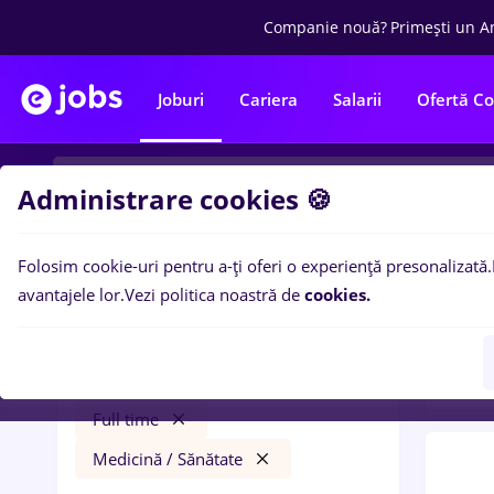
Companie nouă?
Primești un A
Joburi
Cariera
Salarii
Ofertă C
Administrare cookies 🍪
Folosim cookie-uri pentru a-ți oferi o experiență presonalizată.
0
loc
Filtre
avantajele lor.
Vezi politica noastră de
cookies.
Medic
Salarii
Străinătate
Transport / Distribuție
Full time
Medicină / Sănătate