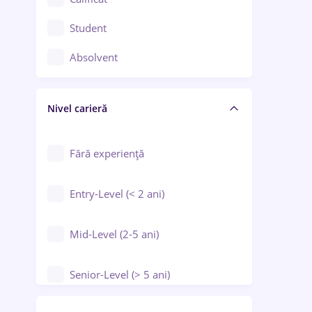
Construcții / Instalații
Student
Controlul calității
Absolvent
Crewing / Casino / Entertainment
Nivel carieră
Educație / Training / Arte
Farmacie
Fără experiență
Entry-Level (< 2 ani)
Mid-Level (2-5 ani)
Senior-Level (> 5 ani)