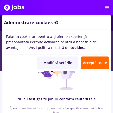
6
Administrare cookies 🍪
Folosim cookie-uri pentru a-ți oferi o experiență
0
locuri de munca
cu salarii mdpi, Full time
in
Strainatate
in
presonalizată.
Permite activarea pentru a beneficia de
Transport / Distributie, IT / Telecom
avantajele lor.
Vezi politica noastră de
cookies.
Modifică setările
Acceptă toate
Nu au fost găsite joburi conform căutării tale
Îți recomandăm să încerci joburi mai puțin specifice sau mai puține
filtre.