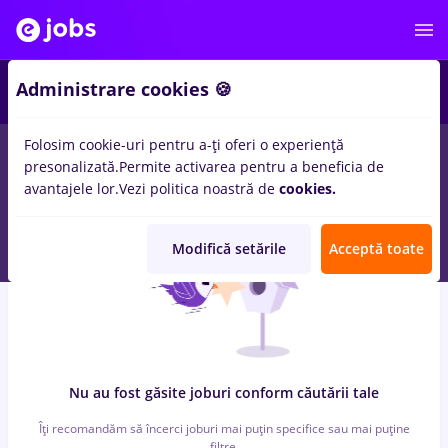
6
Administrare cookies 🍪
Folosim cookie-uri pentru a-ți oferi o experiență
0
locuri de munca
cu salarii livrator, Full time
in
Strainatate
presonalizată.
Permite activarea pentru a beneficia de
pentru
Entry-Level (< 2 ani)
in
Transport / Distributie
avantajele lor.
Vezi politica noastră de
cookies.
Modifică setările
Acceptă toate
Nu au fost găsite joburi conform căutării tale
Îți recomandăm să încerci joburi mai puțin specifice sau mai puține
filtre.