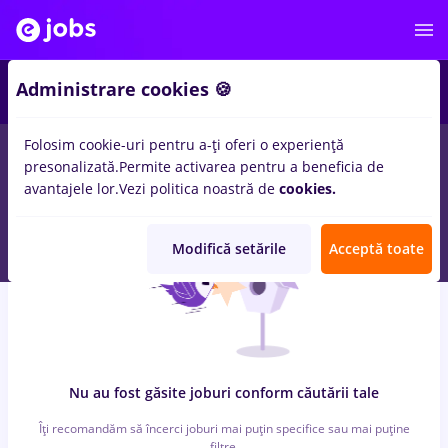
6
Administrare cookies 🍪
Folosim cookie-uri pentru a-ți oferi o experiență
0
locuri de munca
cu salarii Part time
in
Strainatate
pentru
presonalizată.
Permite activarea pentru a beneficia de
Entry-Level (< 2 ani)
in
Controlul calitatii, IT / Telecom
avantajele lor.
Vezi politica noastră de
cookies.
Modifică setările
Acceptă toate
Nu au fost găsite joburi conform căutării tale
Îți recomandăm să încerci joburi mai puțin specifice sau mai puține
filtre.