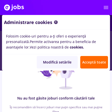
6
Administrare cookies 🍪
Folosim cookie-uri pentru a-ți oferi o experiență
0
locuri de munca
cu salarii studii medii, Full time
in
presonalizată.
Permite activarea pentru a beneficia de
Strainatate
pentru
Student
in
Constructii / Instalatii
avantajele lor.
Vezi politica noastră de
cookies.
Modifică setările
Acceptă toate
Nu au fost găsite joburi conform căutării tale
Îți recomandăm să încerci joburi mai puțin specifice sau mai puține
filtre.