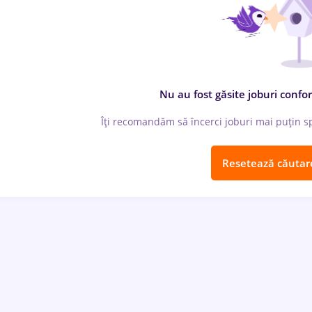
Nu au fost găsite joburi confor
Îți recomandăm să încerci joburi mai puțin spe
Resetează căutar