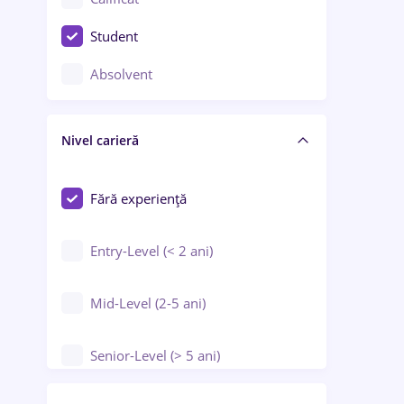
Construcții / Instalații
Student
Controlul calității
Absolvent
Crewing / Casino / Entertainment
Nivel carieră
Educație / Training / Arte
Farmacie
Fără experiență
Entry-Level (< 2 ani)
Mid-Level (2-5 ani)
Senior-Level (> 5 ani)