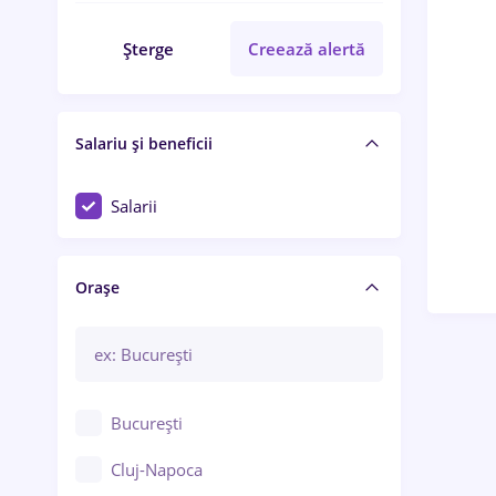
Șterge
Creează alertă
Salariu și beneficii
Salarii
Orașe
București
Cluj-Napoca