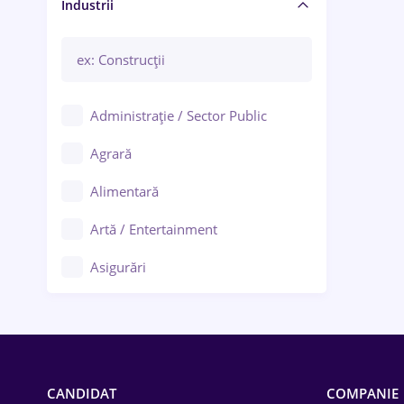
Manager / Executiv
Industrii
Administrație / Sector Public
Agrară
Alimentară
Artă / Entertainment
Asigurări
Bănci / Servicii financiare
Call-center / BPO
Chimică
CANDIDAT
COMPANIE