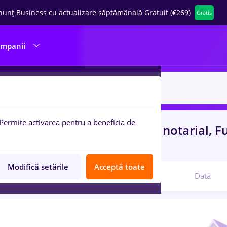
nunț Business cu actualizare săptămânală Gratuit (€269)
Gratis
ompanii
Permite activarea pentru a beneficia de
uri de munca
cu salarii birou notarial, F
nt, Fara experienta
in
Banci
Modifică setările
Acceptă toate
Relevanță
Dată