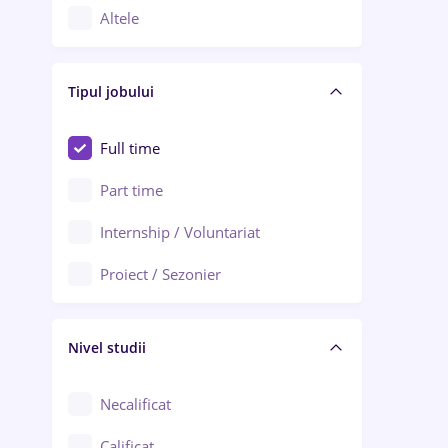
Altele
Aiud
Arhitectură / Design interior
Alba Iulia
Tipul jobului
Asigurări
Alexandria
Au pair / Babysitter / Curățenie
Full time
Arad
Audit / Consultanță
Part time
Baia Mare
Auto / Echipamente
Internship / Voluntariat
Bârlad
Automatizări
Proiect / Sezonier
Bistrița (Bistrița-Năsăud)
Bănci
Nivel studii
Cercetare - dezvoltare
Chimie / Biochimie
Necalificat
Confecții / Design vestimentar
Calificat