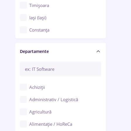
Timișoara
Iași (Iași)
Constanța
Craiova
Departamente
Brașov
Bacău
Brăila
Achiziții
Galați (Galați)
Administrativ / Logistică
Oradea
Agricultură
Ploiești
Alimentație / HoReCa
Adjud