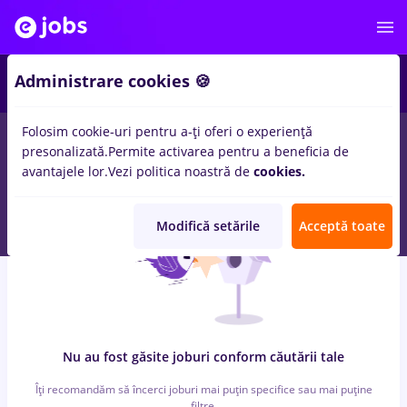
6
Administrare cookies 🍪
Folosim cookie-uri pentru a-ți oferi o experiență
0
locuri de munca
cu salarii brancardier, Full time
in
presonalizată.
Permite activarea pentru a beneficia de
Strainatate
pentru
Student
in
Banci
avantajele lor.
Vezi politica noastră de
cookies.
Modifică setările
Acceptă toate
Nu au fost găsite joburi conform căutării tale
Îți recomandăm să încerci joburi mai puțin specifice sau mai puține
filtre.