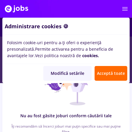
6
Administrare cookies 🍪
Folosim cookie-uri pentru a-ți oferi o experiență
0
locuri de munca
cu salarii peisagist
in
Strainatate
pentru
presonalizată.
Permite activarea pentru a beneficia de
Entry-Level (< 2 ani)
in
Banci, IT / Telecom
avantajele lor.
Vezi politica noastră de
cookies.
Modifică setările
Acceptă toate
Nu au fost găsite joburi conform căutării tale
Îți recomandăm să încerci joburi mai puțin specifice sau mai puține
filtre.