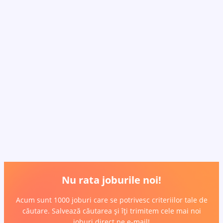
Nu rata joburile noi!
Acum sunt 1000 joburi care se potrivesc criteriilor tale de
căutare. Salvează căutarea și îți trimitem cele mai noi
joburi direct pe e-mail!