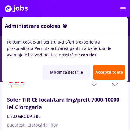
2
Administrare cookies 🍪
Folosim cookie-uri pentru a-ți oferi o experiență
presonalizată.
Permite activarea pentru a beneficia de
Remote (de acasă)
București
Cluj-Napoca
Iași (
avantajele lor.
Vezi politica noastră de
cookies.
1000
locuri de munca
cu salarii sector 1
Modifică setările
Acceptă toate
9 Aug. 2026
Sofer TIR CE local/tara frig/prelt 7000-10000
lei Ciorogarla
L.E.D GROUP SRL
București, Ciorogârla, Ilfov