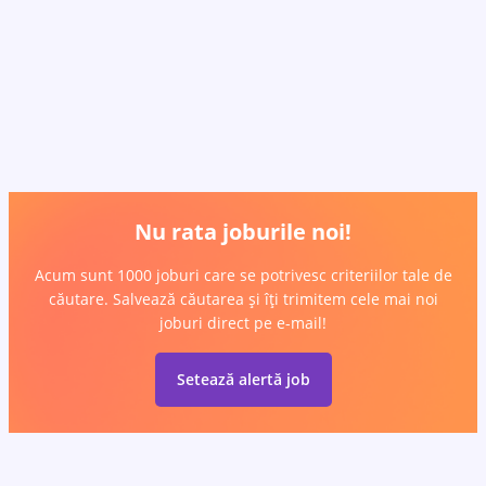
Nu rata joburile noi!
Acum sunt 1000 joburi care se potrivesc criteriilor tale de
căutare. Salvează căutarea și îți trimitem cele mai noi
joburi direct pe e-mail!
Setează alertă job