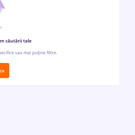
m căutării tale
cifice sau mai puține filtre.
ea