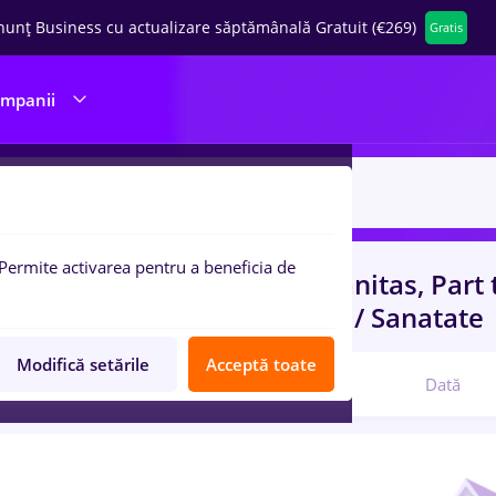
nunț Business cu actualizare săptămânală Gratuit (€269)
Gratis
ompanii
Permite activarea pentru a beneficia de
uri de munca
cu salarii humanitas, Part
port / Distributie, Medicina / Sanatate
Modifică setările
Acceptă toate
Relevanță
Dată