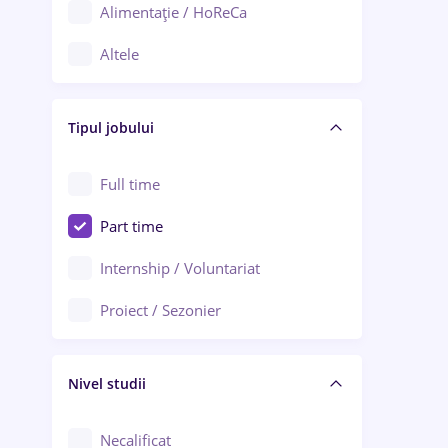
Alimentație / HoReCa
Adjud
Altele
Aiud
Arhitectură / Design interior
Alba Iulia
Tipul jobului
Asigurări
Alexandria
Au pair / Babysitter / Curățenie
Full time
Arad
Audit / Consultanță
Part time
Baia Mare
Auto / Echipamente
Internship / Voluntariat
Bârlad
Automatizări
Proiect / Sezonier
Bistrița (Bistrița-Năsăud)
Bănci
Nivel studii
Cercetare - dezvoltare
Chimie / Biochimie
Necalificat