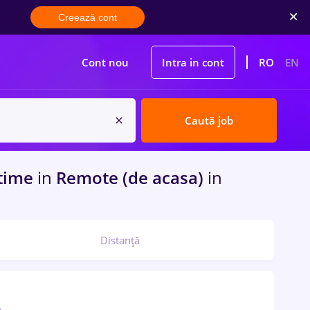
Creează cont
Cont nou
Intra in cont
RO
EN
Caută job
 time
in
Remote (de acasa)
in
Distanță