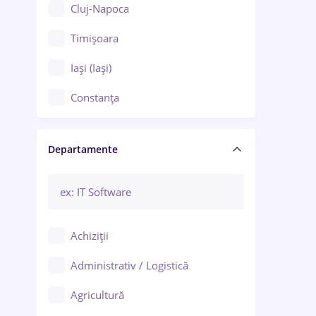
Cluj-Napoca
Timișoara
Iași (Iași)
Constanța
Craiova
Departamente
Brașov
Bacău
Brăila
Achiziții
Galați (Galați)
Administrativ / Logistică
Oradea
Agricultură
Ploiești