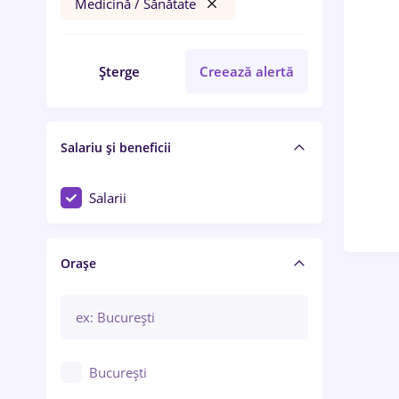
Medicină / Sănătate
Șterge
Creează alertă
Salariu și beneficii
Salarii
Orașe
București