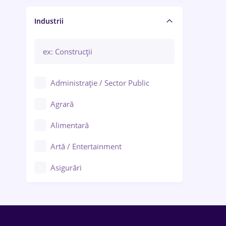
Manager / Executiv
Industrii
Administrație / Sector Public
Agrară
Alimentară
Artă / Entertainment
Asigurări
Bănci / Servicii financiare
Call-center / BPO