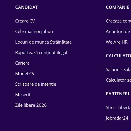
Chimică
CANDIDAT
COMPANIE
Comerț / Retail
Creare CV
Creeaza cont
Construcții
Cele mai noi joburi
Anunturi de
Drept
Locuri de munca Străinătate
We Are HR
Educație / Training
Raportează conținut ilegal
CALCULAT
Cariera
Energetică
Salario - Sa
Model CV
Farma
Calculator sa
Scrisoare de intentie
Imobiliară
PARTENERI
Meserii
IT / Telecom
Zile libere 2026
Știri - Libert
Lemn / PVC
Jobradar24
Mașini / Auto