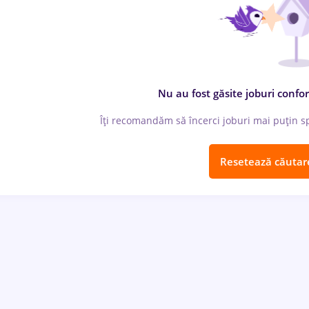
Nu au fost găsite joburi confor
Îți recomandăm să încerci joburi mai puțin spe
Resetează căutar