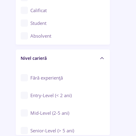
Confecții / Design vestimentar
Calificat
Construcții / Instalații
Student
Controlul calității
Absolvent
Crewing / Casino / Entertainment
Nivel carieră
Educație / Training / Arte
Farmacie
Fără experiență
Entry-Level (< 2 ani)
Mid-Level (2-5 ani)
Senior-Level (> 5 ani)