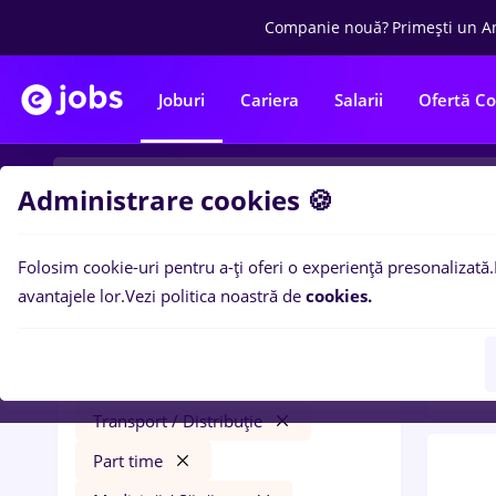
Companie nouă?
Primești un A
Joburi
Cariera
Salarii
Ofertă C
Administrare cookies 🍪
Folosim cookie-uri pentru a-ți oferi o experiență presonalizată.
0
loc
Filtre
avantajele lor.
Vezi politica noastră de
cookies.
Trans
humanitas
Salarii
Remote (de acasă)
Transport / Distribuție
Part time