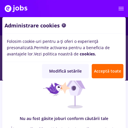
6
Administrare cookies 🍪
Folosim cookie-uri pentru a-ți oferi o experiență
0
locuri de munca
cu salarii humanitas
in
Remote (de acasa)
presonalizată.
Permite activarea pentru a beneficia de
pentru
Fara experienta
in
Transport / Distributie, Medicina /
avantajele lor.
Vezi politica noastră de
cookies.
Sanatate
Modifică setările
Acceptă toate
Nu au fost găsite joburi conform căutării tale