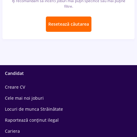
Îți recomandăm să încerci joburi mai puțin specifice sau mai puține
filtre.
Resetează căutarea
Candidat
Creare CV
Cele mai noi joburi
Locuri de munca Străinătate
Raportează conținut ilegal
Cariera