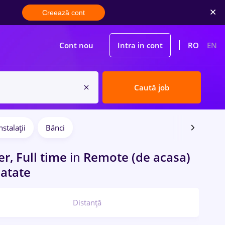
Creează cont
Cont nou
Intra in cont
RO
EN
Caută job
nstalații
Bănci
er, Full time
in
Remote (de acasa)
atate
Distanță