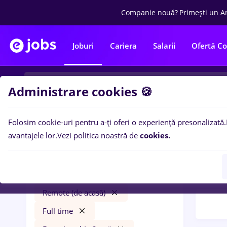
Companie nouă?
Primești un A
Joburi
Cariera
Salarii
Ofertă C
Administrare cookies 🍪
Folosim cookie-uri pentru a-ți oferi o experiență presonalizată.
Filtre po
Filtre
avantajele lor.
Vezi politica noastră de
cookies.
50
lo
asistent manager
pent
Salarii
Remote (de acasă)
Full time