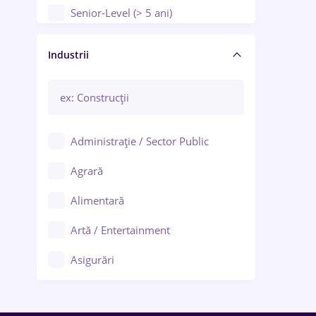
Senior-Level (> 5 ani)
Manager / Executiv
Industrii
Administrație / Sector Public
Agrară
Alimentară
Artă / Entertainment
Asigurări
Bănci / Servicii financiare