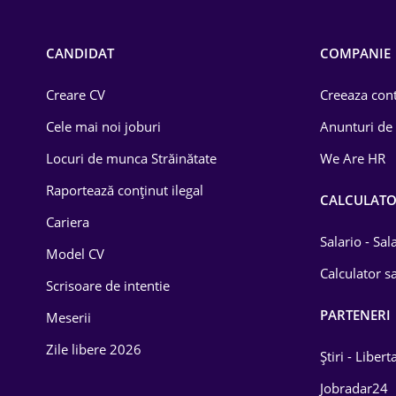
Call-center / BPO
Chimică
CANDIDAT
COMPANIE
Comerț / Retail
Creare CV
Creeaza cont
Construcții
Cele mai noi joburi
Anunturi de
Drept
Locuri de munca Străinătate
We Are HR
Educație / Training
Raportează conținut ilegal
CALCULAT
Cariera
Energetică
Salario - Sa
Model CV
Farma
Calculator sa
Scrisoare de intentie
Imobiliară
PARTENERI
Meserii
IT / Telecom
Zile libere 2026
Știri - Libert
Lemn / PVC
Jobradar24