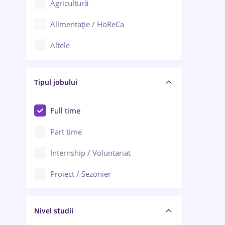
Agricultură
Ploiești
Alimentație / HoReCa
Adjud
Altele
Aiud
Arhitectură / Design interior
Alba Iulia
Tipul jobului
Asigurări
Alexandria
Au pair / Babysitter / Curățenie
Full time
Arad
Audit / Consultanță
Part time
Baia Mare
Auto / Echipamente
Internship / Voluntariat
Bârlad
Automatizări
Proiect / Sezonier
Bistrița (Bistrița-Năsăud)
Bănci
Nivel studii
Cercetare - dezvoltare