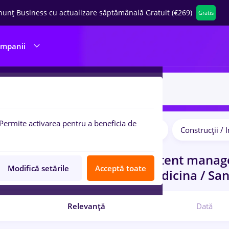
nunț Business cu actualizare săptămânală Gratuit (€269)
Gratis
ompanii
Permite activarea pentru a beneficia de
Student
Transport / Distribuție
Construcții / I
pulare:
curi de munca
cu salarii asistent manag
Modifică setările
Acceptă toate
ru
Entry-Level (< 2 ani)
in
Medicina / San
Relevanță
Dată