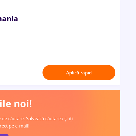
mania
Aplică rapid
le noi!
 de căutare. Salvează căutarea și îți
rect pe e-mail!