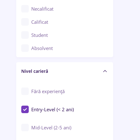
Chimie / Biochimie
Necalificat
Confecții / Design vestimentar
Calificat
Construcții / Instalații
Student
Controlul calității
Absolvent
Crewing / Casino / Entertainment
Nivel carieră
Educație / Training / Arte
Farmacie
Fără experiență
Entry-Level (< 2 ani)
Mid-Level (2-5 ani)