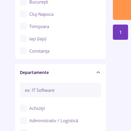
București
Cluj-Napoca
Timișoara
1
Iași (Iași)
Constanța
Craiova
Departamente
Brașov
Bacău
Brăila
Achiziții
Galați (Galați)
Administrativ / Logistică
Oradea