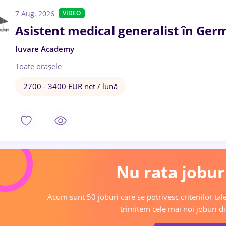
7 Aug. 2026
VIDEO
Asistent medical generalist în Ger
Iuvare Academy
Toate oraşele
2700 - 3400 EUR net / lună
Nu rata joburi
Acum sunt 50 joburi care se potrivesc criteriilor tale
trimitem cele mai noi joburi di