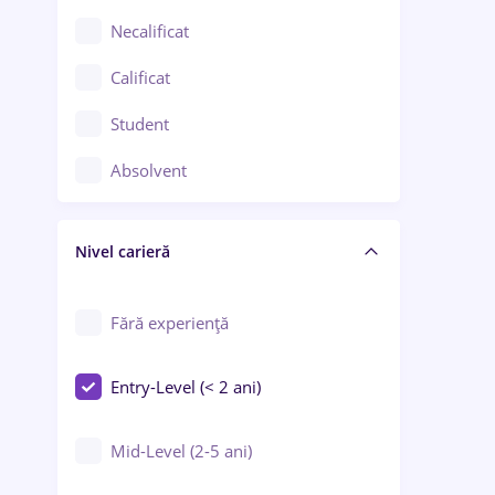
Chimie / Biochimie
Necalificat
Confecții / Design vestimentar
Calificat
Construcții / Instalații
Student
Controlul calității
Absolvent
Crewing / Casino / Entertainment
Nivel carieră
Educație / Training / Arte
Farmacie
Fără experiență
Entry-Level (< 2 ani)
Mid-Level (2-5 ani)