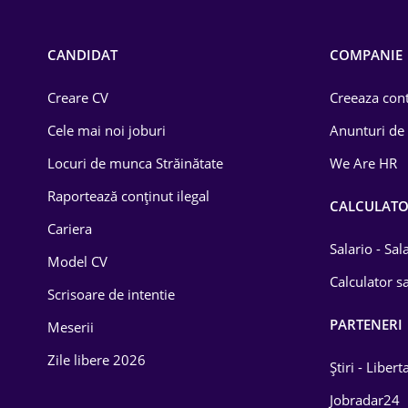
Call-center / BPO
Chimică
CANDIDAT
COMPANIE
Comerț / Retail
Creare CV
Creeaza cont
Construcții
Cele mai noi joburi
Anunturi de
Drept
Locuri de munca Străinătate
We Are HR
Educație / Training
Raportează conținut ilegal
CALCULAT
Cariera
Energetică
Salario - Sa
Model CV
Farma
Calculator sa
Scrisoare de intentie
Imobiliară
PARTENERI
Meserii
IT / Telecom
Zile libere 2026
Știri - Libert
Lemn / PVC
Jobradar24