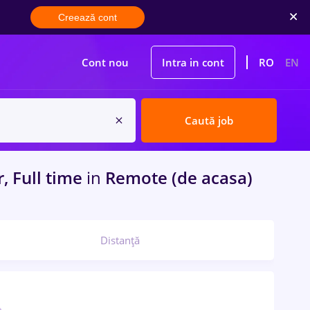
Creează cont
Cont nou
Intra in cont
RO
EN
Caută job
, Full time
in
Remote (de acasa)
Distanță