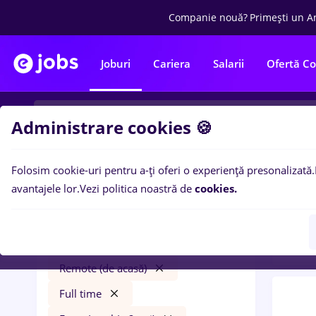
Companie nouă?
Primești un A
Joburi
Cariera
Salarii
Ofertă C
Administrare cookies 🍪
Folosim cookie-uri pentru a-ți oferi o experiență presonalizată.
0
loc
Filtre
avantajele lor.
Vezi politica noastră de
cookies.
pent
asistent manager
Salarii
Remote (de acasă)
Full time