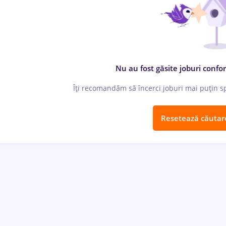
Nu au fost găsite joburi confor
Îți recomandăm să încerci joburi mai puțin spe
Resetează căutar