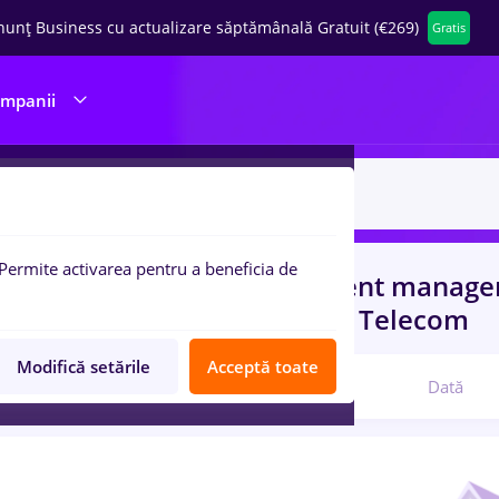
nunț Business cu actualizare săptămânală Gratuit (€269)
Gratis
ompanii
Permite activarea pentru a beneficia de
uri de munca
cu salarii asistent manager
ru
Entry-Level (< 2 ani)
in
IT / Telecom
Modifică setările
Acceptă toate
Relevanță
Dată