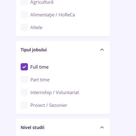
Agricultură
Ploiești
Alimentație / HoReCa
Adjud
Altele
Aiud
Arhitectură / Design interior
Alba Iulia
Tipul jobului
Asigurări
Alexandria
Au pair / Babysitter / Curățenie
Full time
Arad
Audit / Consultanță
Part time
Baia Mare
Auto / Echipamente
Internship / Voluntariat
Bârlad
Automatizări
Proiect / Sezonier
Bistrița (Bistrița-Năsăud)
Bănci
Nivel studii
Cercetare - dezvoltare