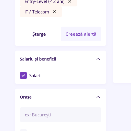
Entry-Level (< 2 ani)
IT / Telecom
Șterge
Creează alertă
Salariu și beneficii
Salarii
Orașe