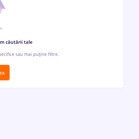
m căutării tale
cifice sau mai puține filtre.
ea