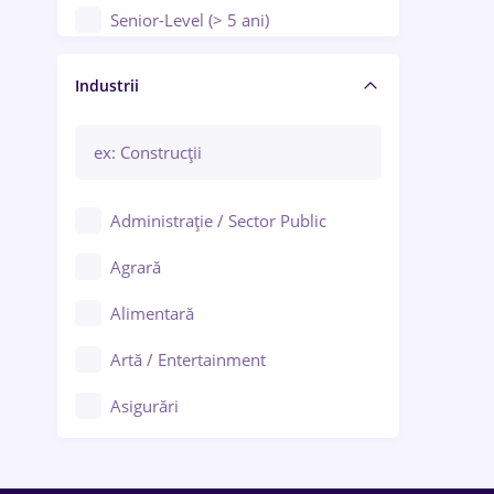
Senior-Level (> 5 ani)
Manager / Executiv
Industrii
Administrație / Sector Public
Agrară
Alimentară
Artă / Entertainment
Asigurări
Bănci / Servicii financiare