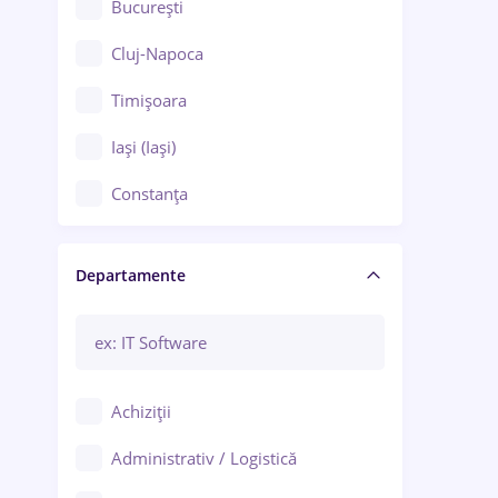
București
Cluj-Napoca
Timișoara
Iași (Iași)
Constanța
Craiova
Departamente
Brașov
Bacău
Brăila
Achiziții
Galați (Galați)
Administrativ / Logistică
Oradea