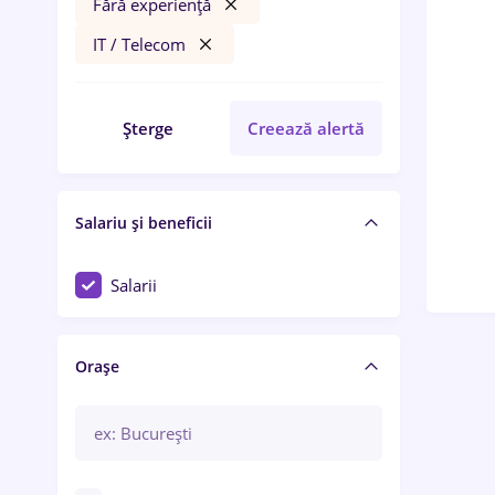
Fără experiență
IT / Telecom
Șterge
Creează alertă
Salariu și beneficii
Salarii
Orașe