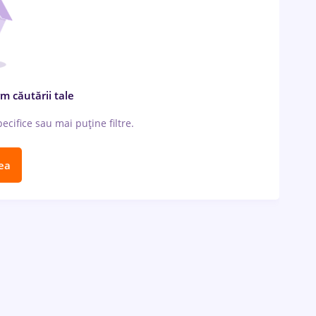
m căutării tale
cifice sau mai puține filtre.
ea