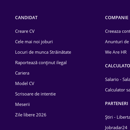
Call-center / BPO
Chimică
CANDIDAT
COMPANIE
Comerț / Retail
Creare CV
Creeaza cont
Construcții
Cele mai noi joburi
Anunturi de
Drept
Locuri de munca Străinătate
We Are HR
Educație / Training
Raportează conținut ilegal
CALCULAT
Cariera
Energetică
Salario - Sa
Model CV
Farma
Calculator sa
Scrisoare de intentie
Imobiliară
PARTENERI
Meserii
IT / Telecom
Zile libere 2026
Știri - Libert
Lemn / PVC
Jobradar24