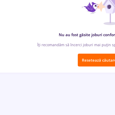
Nu au fost găsite joburi confor
Îți recomandăm să încerci joburi mai puțin spe
Resetează căutar