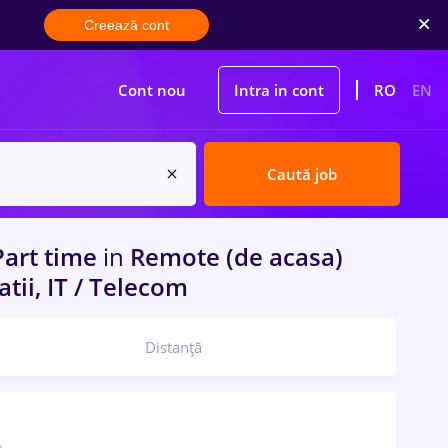
Creează cont
Cont nou
Intra in cont
RO
EN
Caută job
 Part time
in
Remote (de acasa)
atii, IT / Telecom
Distanță