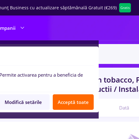
nunț Business cu actualizare săptămânală Gratuit (€269)
Gratis
ompanii
Permite activarea pentru a beneficia de
uri de munca
cu salarii british tobacco,
ru
Fara experienta
in
Constructii / Instal
Modifică setările
Acceptă toate
Relevanță
Dată