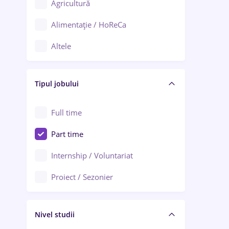
Agricultură
Ploiești
Alimentație / HoReCa
Adjud
Altele
Aiud
Arhitectură / Design interior
Alba Iulia
Tipul jobului
Asigurări
Alexandria
Au pair / Babysitter / Curățenie
Full time
Arad
Audit / Consultanță
Part time
Baia Mare
Auto / Echipamente
Internship / Voluntariat
Bârlad
Automatizări
Proiect / Sezonier
Bistrița (Bistrița-Năsăud)
Bănci
Nivel studii
Cercetare - dezvoltare