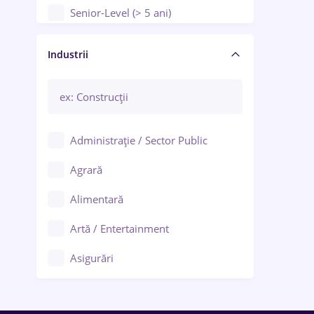
Senior-Level (> 5 ani)
Manager / Executiv
Industrii
Administrație / Sector Public
Agrară
Alimentară
Artă / Entertainment
Asigurări
Bănci / Servicii financiare