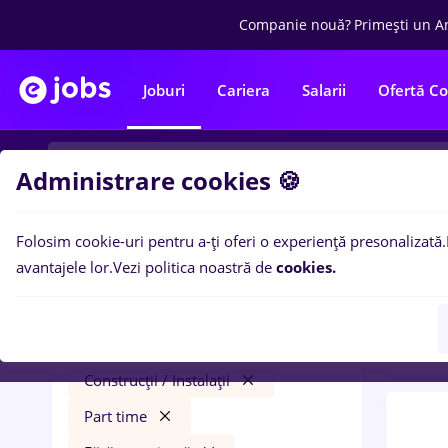
Companie nouă?
Primești un A
Joburi
Cariera
Salarii
Ofertă C
Administrare cookies 🍪
Folosim cookie-uri pentru a-ți oferi o experiență presonalizată.
0
loc
Filtre
avantajele lor.
Vezi politica noastră de
cookies.
pent
british tobacco
Salarii
Remote (de acasă)
Construcții / Instalații
Part time