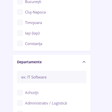
București
Cluj-Napoca
Timișoara
Iași (Iași)
Constanța
Craiova
Departamente
Brașov
Bacău
Brăila
Achiziții
Galați (Galați)
Administrativ / Logistică
Oradea