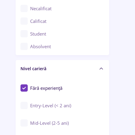
Chimie / Biochimie
Necalificat
Confecții / Design vestimentar
Calificat
Construcții / Instalații
Student
Controlul calității
Absolvent
Crewing / Casino / Entertainment
Nivel carieră
Educație / Training / Arte
Farmacie
Fără experiență
Entry-Level (< 2 ani)
Mid-Level (2-5 ani)