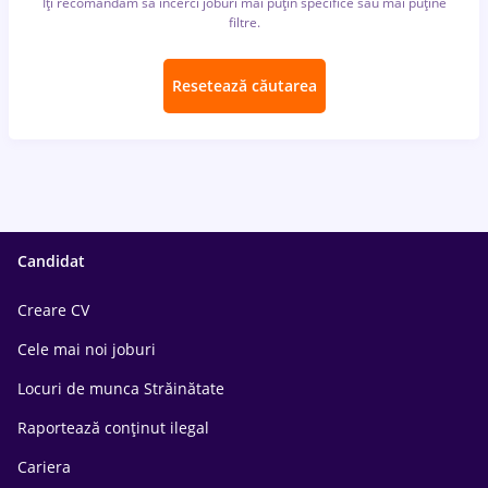
Îți recomandăm să încerci joburi mai puțin specifice sau mai puține
filtre.
Resetează căutarea
Candidat
Creare CV
Cele mai noi joburi
Locuri de munca Străinătate
Raportează conținut ilegal
Cariera