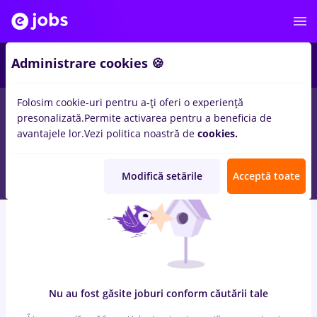
7
Administrare cookies 🍪
Folosim cookie-uri pentru a-ți oferi o experiență
0
locuri de munca
cu salarii director it, Part time
in
Remote (de
presonalizată.
Permite activarea pentru a beneficia de
acasa)
pentru
Entry-Level (< 2 ani)
in
Constructii / Instalatii, IT /
avantajele lor.
Vezi politica noastră de
cookies.
Telecom
Modifică setările
Acceptă toate
Nu au fost găsite joburi conform căutării tale