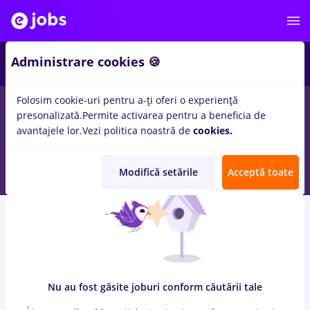
8
Administrare cookies 🍪
Folosim cookie-uri pentru a-ți oferi o experiență
0
locuri de munca
cu salarii magazin, Full time
in
Remote (de
presonalizată.
Permite activarea pentru a beneficia de
acasa)
pentru
Student, Fara experienta
in
Constructii /
avantajele lor.
Vezi politica noastră de
cookies.
Instalatii, IT / Telecom
Modifică setările
Acceptă toate
Nu au fost găsite joburi conform căutării tale