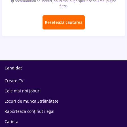
Îți recomandăm să încerci joburi mai puțin specifice sau mai puține
filtre.
Resetează căutarea
Candidat
Creare CV
Cele mai noi joburi
Locuri de munca Străinătate
Raportează conținut ilegal
Cariera