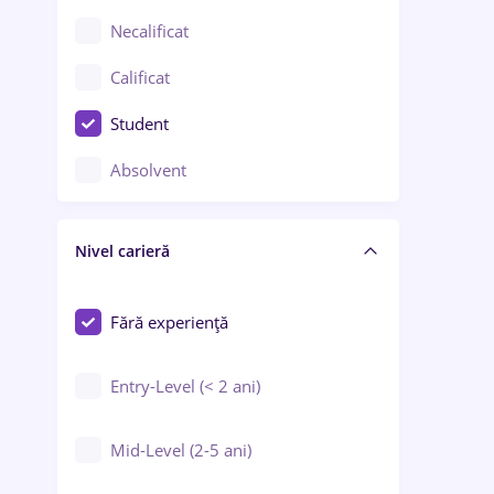
Chimie / Biochimie
Necalificat
Confecții / Design vestimentar
Calificat
Construcții / Instalații
Student
Controlul calității
Absolvent
Crewing / Casino / Entertainment
Nivel carieră
Educație / Training / Arte
Farmacie
Fără experiență
Entry-Level (< 2 ani)
Mid-Level (2-5 ani)