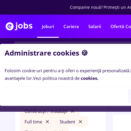
Companie nouă?
Primești un A
Joburi
Cariera
Salarii
Ofertă C
Administrare cookies 🍪
Folosim cookie-uri pentru a-ți oferi o experiență presonalizată.
0
loc
Filtre
avantajele lor.
Vezi politica noastră de
cookies.
Stude
dutch
Salarii
Remote (de acasă)
Construcții / Instalații
Full time
Student