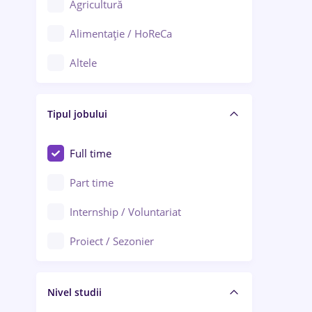
Agricultură
Ploiești
Alimentație / HoReCa
Adjud
Altele
Aiud
Arhitectură / Design interior
Alba Iulia
Tipul jobului
Asigurări
Alexandria
Au pair / Babysitter / Curățenie
Full time
Arad
Audit / Consultanță
Part time
Baia Mare
Auto / Echipamente
Internship / Voluntariat
Bârlad
Automatizări
Proiect / Sezonier
Bistrița (Bistrița-Năsăud)
Bănci
Nivel studii
Cercetare - dezvoltare