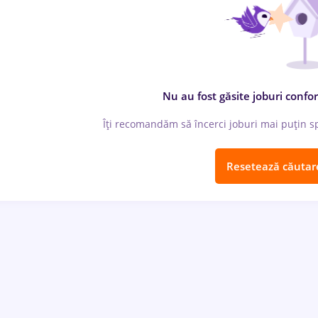
Nu au fost găsite joburi confor
Îți recomandăm să încerci joburi mai puțin spe
Resetează căutar