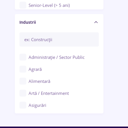
Senior-Level (> 5 ani)
Manager / Executiv
Industrii
Administrație / Sector Public
Agrară
Alimentară
Artă / Entertainment
Asigurări
Bănci / Servicii financiare