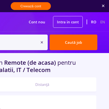
Creează cont
Cont nou
Intra in cont
RO
EN
Caută job
in
Remote (de acasa)
pentru
alatii, IT / Telecom
Distanță