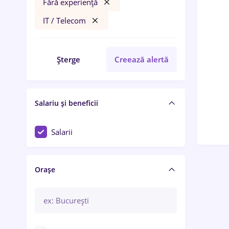
Fără experiență
IT / Telecom
Șterge
Creează alertă
Salariu și beneficii
Salarii
Orașe