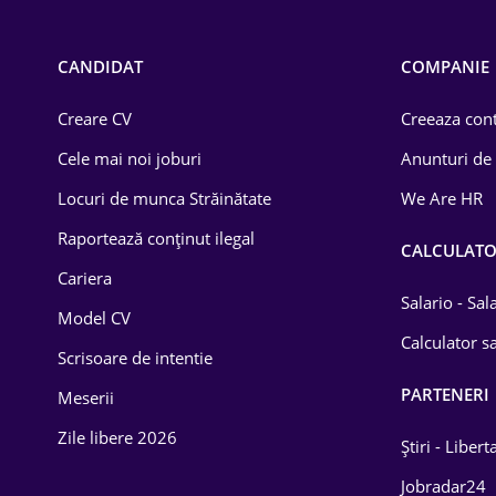
Call-center / BPO
Chimică
CANDIDAT
COMPANIE
Comerț / Retail
Creare CV
Creeaza cont
Construcții
Cele mai noi joburi
Anunturi de
Drept
Locuri de munca Străinătate
We Are HR
Educație / Training
Raportează conținut ilegal
CALCULAT
Cariera
Energetică
Salario - Sa
Model CV
Farma
Calculator sa
Scrisoare de intentie
Imobiliară
PARTENERI
Meserii
IT / Telecom
Zile libere 2026
Știri - Libert
Lemn / PVC
Jobradar24