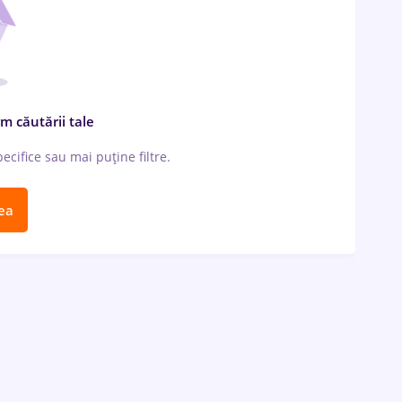
m căutării tale
cifice sau mai puține filtre.
ea