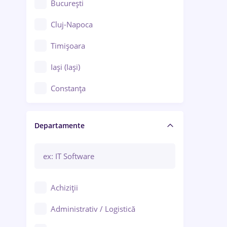
București
Cluj-Napoca
Timișoara
Iași (Iași)
Constanța
Craiova
Departamente
Brașov
Bacău
Brăila
Achiziții
Galați (Galați)
Administrativ / Logistică
Oradea