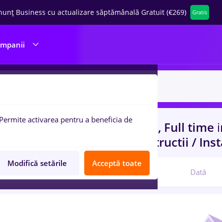
nunț Business cu actualizare săptămânală Gratuit (€269)
Gratis
ompanii
Permite activarea pentru a beneficia de
uri de munca
cu salarii dutch, Full time
nt, Fara experienta
in
Constructii / Inst
Modifică setările
Acceptă toate
Relevanță
Dată