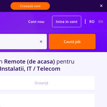
Creează cont
Cont nou
Intra in cont
RO
EN
Caută job
in
Remote (de acasa)
pentru
Instalatii, IT / Telecom
Distanță