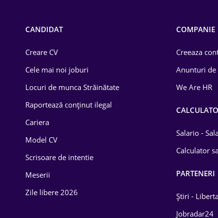
Call-center / BPO
Chimică
CANDIDAT
COMPANIE
Comerț / Retail
Creare CV
Creeaza cont
Construcții
Cele mai noi joburi
Anunturi de
Drept
Locuri de munca Străinătate
We Are HR
Educație / Training
Raportează conținut ilegal
CALCULAT
Cariera
Energetică
Salario - Sa
Model CV
Farma
Calculator sa
Scrisoare de intentie
Imobiliară
PARTENERI
Meserii
IT / Telecom
Zile libere 2026
Știri - Libert
Lemn / PVC
Jobradar24