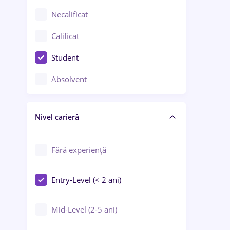
Chimie / Biochimie
Necalificat
Confecții / Design vestimentar
Calificat
Construcții / Instalații
Student
Controlul calității
Absolvent
Crewing / Casino / Entertainment
Nivel carieră
Educație / Training / Arte
Farmacie
Fără experiență
Entry-Level (< 2 ani)
Mid-Level (2-5 ani)