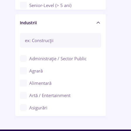
Senior-Level (> 5 ani)
Manager / Executiv
Industrii
Administrație / Sector Public
Agrară
Alimentară
Artă / Entertainment
Asigurări
Bănci / Servicii financiare