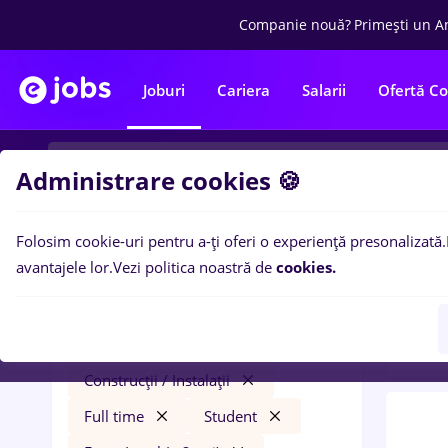
Companie nouă?
Primești un A
Joburi
Cariera
Salarii
Ofertă C
Administrare cookies 🍪
Folosim cookie-uri pentru a-ți oferi o experiență presonalizată.
0
loc
Filtre
avantajele lor.
Vezi politica noastră de
cookies.
Stude
dutch
Salarii
Remote (de acasă)
Construcții / Instalații
Full time
Student