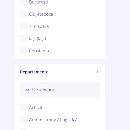
București
Cluj-Napoca
Timișoara
Iași (Iași)
Constanța
Craiova
Departamente
Brașov
Bacău
Brăila
Achiziții
Galați (Galați)
Administrativ / Logistică
Oradea