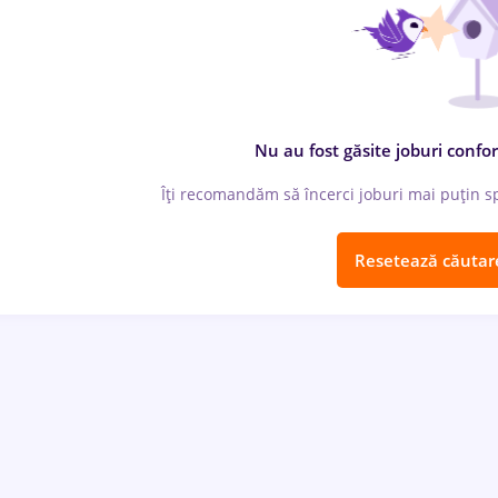
Nu au fost găsite joburi confor
Îți recomandăm să încerci joburi mai puțin spe
Resetează căutar