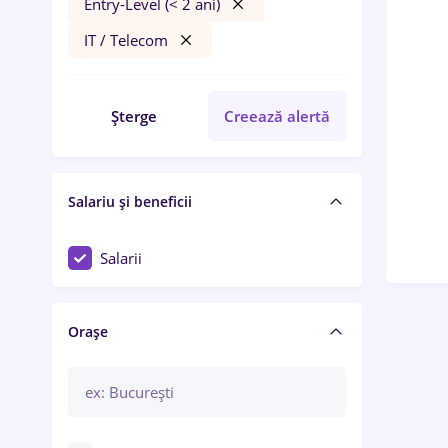
Entry-Level (< 2 ani)
IT / Telecom
Șterge
Creează alertă
Salariu și beneficii
Salarii
Orașe