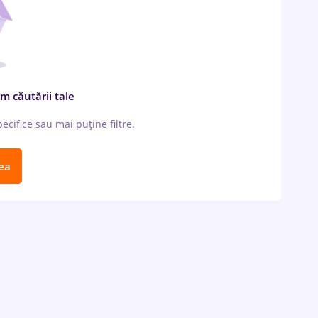
m căutării tale
cifice sau mai puține filtre.
ea