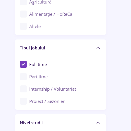
Agricultură
Ploiești
Alimentație / HoReCa
Adjud
Altele
Aiud
Arhitectură / Design interior
Alba Iulia
Tipul jobului
Asigurări
Alexandria
Au pair / Babysitter / Curățenie
Full time
Arad
Audit / Consultanță
Part time
Baia Mare
Auto / Echipamente
Internship / Voluntariat
Bârlad
Automatizări
Proiect / Sezonier
Bistrița (Bistrița-Năsăud)
Bănci
Nivel studii
Cercetare - dezvoltare