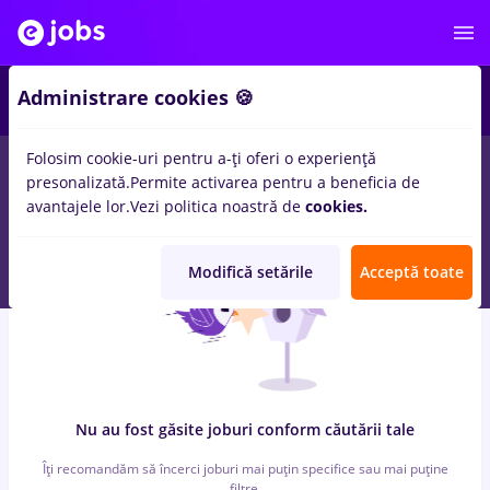
6
Administrare cookies 🍪
Folosim cookie-uri pentru a-ți oferi o experiență
0
locuri de munca
cu salarii sensiblu, Full time
in
Remote (de
presonalizată.
Permite activarea pentru a beneficia de
acasa)
pentru
Entry-Level (< 2 ani)
in
Constructii / Instalatii
avantajele lor.
Vezi politica noastră de
cookies.
Modifică setările
Acceptă toate
Nu au fost găsite joburi conform căutării tale
Îți recomandăm să încerci joburi mai puțin specifice sau mai puține
filtre.