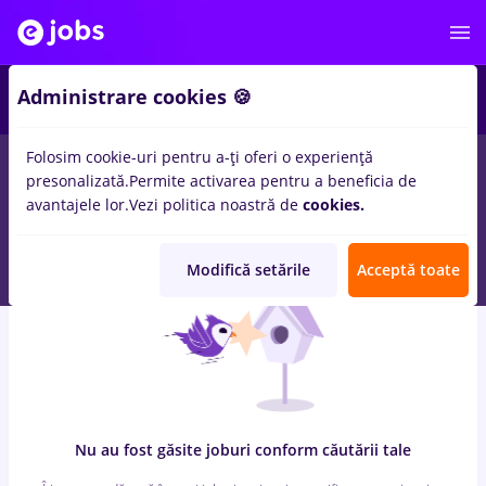
6
Administrare cookies 🍪
Folosim cookie-uri pentru a-ți oferi o experiență
0
locuri de munca
cu salarii sensiblu
in
Remote (de acasa)
presonalizată.
Permite activarea pentru a beneficia de
pentru
Entry-Level (< 2 ani)
in
Constructii / Instalatii, IT /
avantajele lor.
Vezi politica noastră de
cookies.
Telecom
Modifică setările
Acceptă toate
Nu au fost găsite joburi conform căutării tale