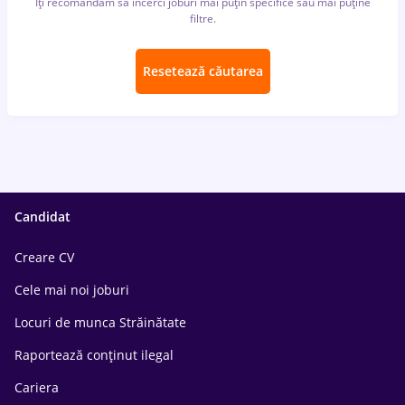
Îți recomandăm să încerci joburi mai puțin specifice sau mai puține
filtre.
Resetează căutarea
Candidat
Creare CV
Cele mai noi joburi
Locuri de munca Străinătate
Raportează conținut ilegal
Cariera